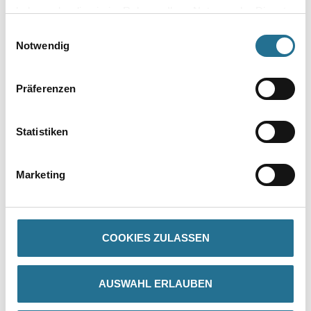
haben oder die sie im Rahmen Ihrer Nutzung der Dienste
VIELLEICHT GEFÄLLT IHNEN AUCH...
gesammelt haben.
Einwilligungsauswahl
Notwendig
Präferenzen
Statistiken
WD Skelettpistole für
320ml Standard
Marketing
Kartuschen
4086-019067
Bitte einloggen, um Preise zu
COOKIES ZULASSEN
sehen
AUSWAHL ERLAUBEN
PRODUKTEIGENSCHAFTEN