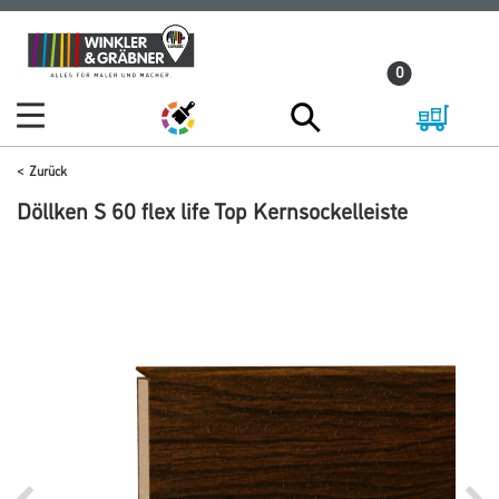
Zum
Zum
Inhalt
Navigationsmenü
0
springen
springen
Zurück
Döllken S 60 flex life Top Kernsockelleiste