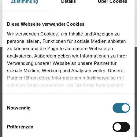
Zustimmung
Details
Über Cookies
Diese Webseite verwendet Cookies
Wir verwenden Cookies, um Inhalte und Anzeigen zu
personalisieren, Funktionen für soziale Medien anbieten
zu können und die Zugriffe auf unsere Website zu
analysieren. Außerdem geben wir Informationen zu Ihrer
Online-Shop
Verwendung unserer Website an unsere Partner für
Farben
soziale Medien, Werbung und Analysen weiter. Unsere
WDV-Systeme
Partner führen diese Informationen möglicherweise mit
Trockenbau
weiteren Daten zusammen, die Sie ihnen bereitgestellt
haben oder die sie im Rahmen Ihrer Nutzung der Dienste
Putze- und Spachtelmassen
gesammelt haben.
Einwilligungsauswahl
Bodenbeläge
Notwendig
Wand- & Deckenbeläge
Werkzeuge & Maschinen
Präferenzen
Verbrauchsmaterialien