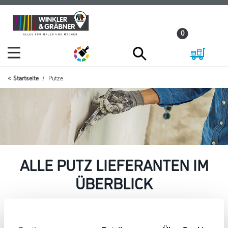
Zum
Zum
Inhalt
Navigationsmenü
0
springen
springen
Startseite
Putze
ALLE PUTZ LIEFERANTEN IM
ÜBERBLICK