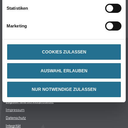
Winkler & Gräbner
Statistiken
Sortiment
Marketing
Services
Karriere
Unternehmen
Standorte
COOKIES ZULASSEN
FAQ
AUSWAHL ERLAUBEN
Rechtliches
AGB
NUR NOTWENDIGE ZULASSEN
Nutzungsbedingungen
Logistik- und Servicepreisliste
Impressum
Datenschutz
Integrität