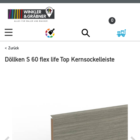
Zum
Zum
Inhalt
Navigationsmenü
0
springen
springen
Zurück
Döllken S 60 flex life Top Kernsockelleiste