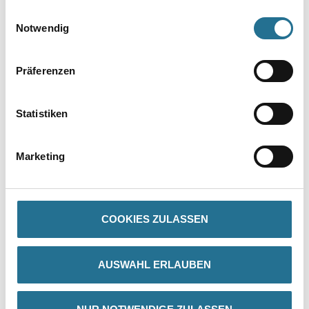
gesammelt haben.
VIELLEICHT GEFÄLLT IHNEN AUCH...
Einwilligungsauswahl
Notwendig
Präferenzen
Statistiken
WD Skelettpistole für
Marketing
320ml Standard
Kartuschen
4086-019067
Bitte einloggen, um Preise zu
COOKIES ZULASSEN
sehen
AUSWAHL ERLAUBEN
PRODUKTEIGENSCHAFTEN