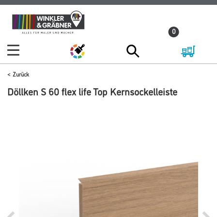
Zum
Zum
Inhalt
Navigationsmenü
0
springen
springen
Zurück
Döllken S 60 flex life Top Kernsockelleiste