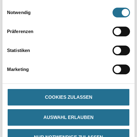
gesammelt haben.
VIELLEICHT GEFÄLLT IHNEN AUCH...
Einwilligungsauswahl
Notwendig
Präferenzen
Statistiken
WD Skelettpistole für
Marketing
320ml Standard
Kartuschen
4086-019067
Bitte einloggen, um Preise zu
COOKIES ZULASSEN
sehen
AUSWAHL ERLAUBEN
PRODUKTEIGENSCHAFTEN