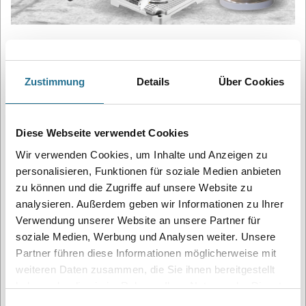
SO FUNKTIONIERT UNSER MIETSERVICE:
Eine kleine Auswahl an Leihgeräten ist in jedem Standort verfügbar. –
Zustimmung
Details
Über Cookies
hier ist eine sofortige Mitnahme des Leihgerätes möglich. Für alle
anderen Geräte, erfolgt die Bereitstellung Ihres Leihgerätes innerhalb
von 24 Stunden nach Bestellung.
(wenn Verfügbar)
Maschinen im Verleih (Auszug aus unserem Katalog):
Diese Webseite verwendet Cookies
Für Malerarbeiten
Wir verwenden Cookies, um Inhalte und Anzeigen zu
Graco Mark VII Spachtelmasse
personalisieren, Funktionen für soziale Medien anbieten
Graco Mark V Farbspritzgerät
zu können und die Zugriffe auf unsere Website zu
analysieren. Außerdem geben wir Informationen zu Ihrer
Flex Giraffe WS 702 VEA (Schleifen von Wand und Decke)
Verwendung unserer Website an unsere Partner für
Für Bodenarbeiten
soziale Medien, Werbung und Analysen weiter. Unsere
Janser Stripper
Partner führen diese Informationen möglicherweise mit
Janser Columbus
weiteren Daten zusammen, die Sie ihnen bereitgestellt
HTC Schleifmaschinen
haben oder die sie im Rahmen Ihrer Nutzung der Dienste
gesammelt haben.
Düsen sowie Messer sind nicht im Mietvertrag enthalten, können jedoch