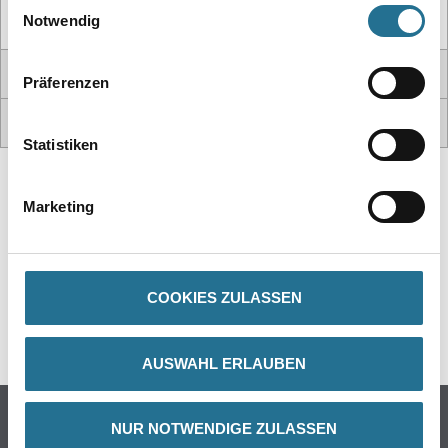
Einwilligungsauswahl
separat erworben werden.
Notwendig
REPARATURSERVICE
Präferenzen
VDE PRÜFUNG NACH DGUV 3
Statistiken
Marketing
UNSERE LEIHGERÄTE IM ÜBERBLICK
HIER GEHT'S ZUM KATALOG
COOKIES ZULASSEN
AUSWAHL ERLAUBEN
Online-Shop
NUR NOTWENDIGE ZULASSEN