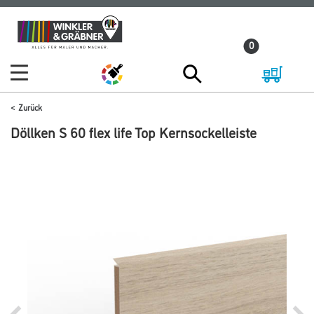
Zum
Zum
Inhalt
Navigationsmenü
0
springen
springen
Zurück
Döllken S 60 flex life Top Kernsockelleiste