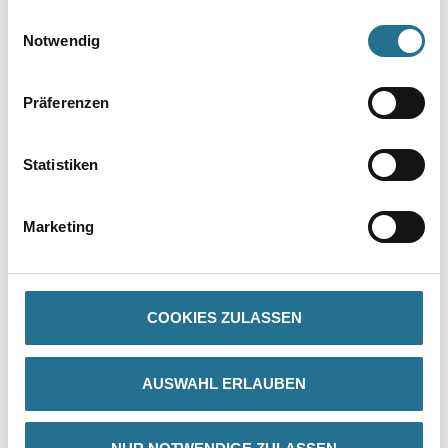
gesammelt haben.
VIELLEICHT GEFÄLLT IHNEN AUCH...
Einwilligungsauswahl
Notwendig
Präferenzen
Statistiken
WD Skelettpistole für
Marketing
320ml Standard
Kartuschen
4086-019067
Bitte einloggen, um Preise zu
COOKIES ZULASSEN
sehen
AUSWAHL ERLAUBEN
PRODUKTEIGENSCHAFTEN