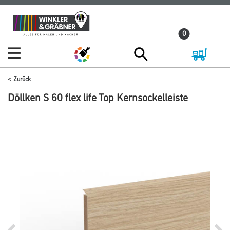
Zum
Zum
Inhalt
Navigationsmenü
0
springen
springen
Zurück
Döllken S 60 flex life Top Kernsockelleiste