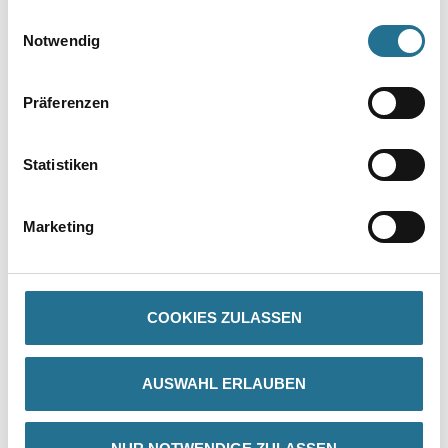
gesammelt haben.
VIELLEICHT GEFÄLLT IHNEN AUCH...
Einwilligungsauswahl
Notwendig
Präferenzen
Statistiken
WD Skelettpistole für
Marketing
320ml Standard
Kartuschen
4086-019067
Bitte einloggen, um Preise zu
COOKIES ZULASSEN
sehen
AUSWAHL ERLAUBEN
PRODUKTEIGENSCHAFTEN