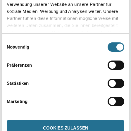
Verwendung unserer Website an unsere Partner für
soziale Medien, Werbung und Analysen weiter. Unsere
Bitte einloggen, um Preise zu
Bitte einloggen, um Preise zu
Partner führen diese Informationen möglicherweise mit
sehen
sehen
weiteren Daten zusammen, die Sie ihnen bereitgestellt
haben oder die sie im Rahmen Ihrer Nutzung der Dienste
gesammelt haben.
Einwilligungsauswahl
Notwendig
Präferenzen
Statistiken
Otto Chemie Ottoseal S 110
Sika Rundschnur PE
Marketing
Neutral-Silicon
Weitere Varianten verfügbar
Weitere Varianten verfügbar
COOKIES ZULASSEN
Bitte einloggen, um Preise zu
Bitte einloggen, um Preise zu