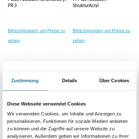
FR 3
StrukturAcryl
Bitte einloggen, um Preise zu
Bitte einloggen, um Preise zu
sehen
sehen
Zustimmung
Details
Über Cookies
Diese Webseite verwendet Cookies
Wir verwenden Cookies, um Inhalte und Anzeigen zu
personalisieren, Funktionen für soziale Medien anbieten
Henkel Sista Elastisch/Bau
Henkel Sista F109 Fusion
F134 Dichtmasse
Silikon
zu können und die Zugriffe auf unsere Website zu
Weitere Varianten verfügbar
Weitere Varianten verfügbar
analysieren. Außerdem geben wir Informationen zu Ihrer