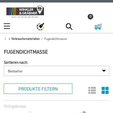
Zum
Zum
Inhalt
Navigationsmenü
0
springen
springen
Verbrauchsmaterialien
Fugendichtmasse
FUGENDICHTMASSE
Sortieren nach:
PRODUKTE FILTERN
79 Ergebnisse