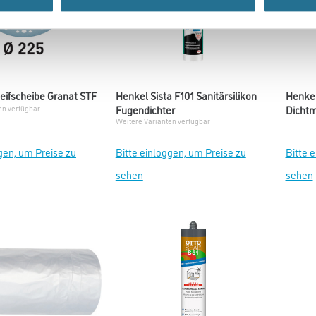
leifscheibe Granat STF
Henkel Sista F101 Sanitärsilikon
Henkel
Fugendichter
Dichtm
en verfügbar
Weitere Varianten verfügbar
gen, um Preise zu
Bitte einloggen, um Preise zu
Bitte 
sehen
sehen