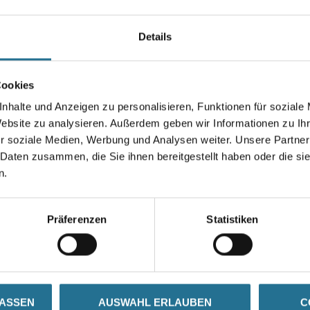
Details
Cookies
nhalte und Anzeigen zu personalisieren, Funktionen für soziale
Website zu analysieren. Außerdem geben wir Informationen zu I
r soziale Medien, Werbung und Analysen weiter. Unsere Partner
nkrepp Masker
Pufas pufamur Fugen & Flächen
WD Ab
Leichtfüller L10
en verfügbar
 Daten zusammen, die Sie ihnen bereitgestellt haben oder die s
n.
gen, um Preise zu
Bitte einloggen, um Preise zu
Bitte 
sehen
sehen
Präferenzen
Statistiken
LASSEN
AUSWAHL ERLAUBEN
C