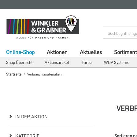
Zum
Zum
Inhalt
Navigationsmenü
springen
springen
Online-Shop
Aktionen
Aktuelles
Sortiment
Shop Übersicht
Aktionsartikel
Farbe
WDV-Systeme
Startseite
Verbrauchsmaterialien
VERB
IN DER AKTION
KATEGORIE
Sortieren n