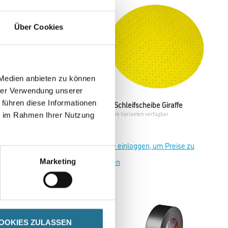
Über Cookies
 Medien anbieten zu können
hrer Verwendung unserer
 führen diese Informationen
deckpapier PE
WD Schleifscheibe Giraffe
Weitere Varianten verfügbar
ie im Rahmen Ihrer Nutzung
einloggen, um Preise zu
Bitte einloggen, um Preise zu
sehen
Marketing
OOKIES ZULASSEN