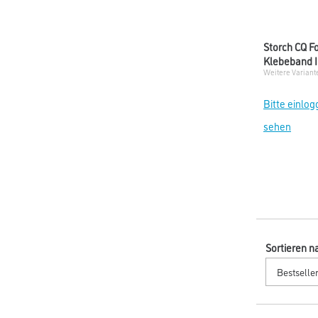
Storch CQ Fo
Klebeband 
Weitere Variant
Bitte einlog
sehen
Sortieren n