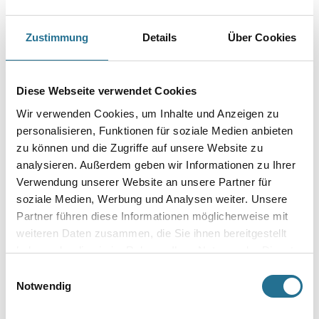
Kunstharzputzen, Beton, Gasbeton, Mauerwerk, Dispersions- und
Fassadenfarben und ähnlichen Untergründen.
Zustimmung
Details
Über Cookies
Farbtonbezeichnung
Diese Webseite verwendet Cookies
Gebinde
Wir verwenden Cookies, um Inhalte und Anzeigen zu
personalisieren, Funktionen für soziale Medien anbieten
zu können und die Zugriffe auf unsere Website zu
analysieren. Außerdem geben wir Informationen zu Ihrer
Verwendung unserer Website an unsere Partner für
Umrechnungsfaktoren
soziale Medien, Werbung und Analysen weiter. Unsere
Partner führen diese Informationen möglicherweise mit
weiteren Daten zusammen, die Sie ihnen bereitgestellt
haben oder die sie im Rahmen Ihrer Nutzung der Dienste
gesammelt haben.
Einwilligungsauswahl
Notwendig