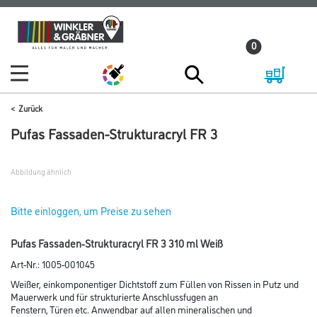
Zum
Zum
Inhalt
Navigationsmenü
0
springen
springen
Zurück
Pufas Fassaden-Strukturacryl FR 3