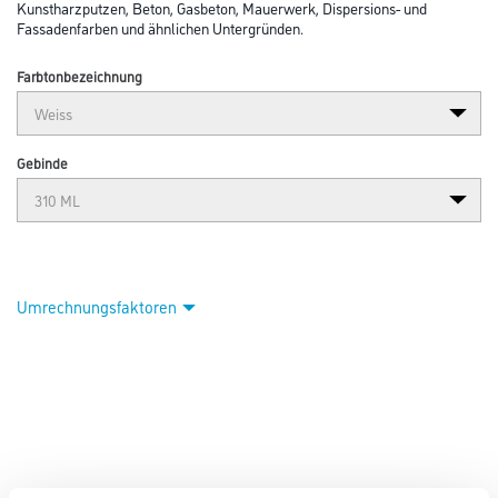
Abbildung ähnlich
Bitte einloggen, um Preise zu sehen
Pufas Fassaden-Strukturacryl FR 3 310 ml Weiß
Art-Nr.:
1005-001045
Weißer, einkomponentiger Dichtstoff zum Füllen von Rissen in Putz und
Mauerwerk und für strukturierte Anschlussfugen an
Fenstern, Türen etc. Anwendbar auf allen mineralischen und