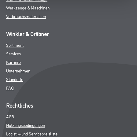
ZUSATZINFOS
GEFAHRENHINWEISE
DATENBLÄTTER
SPEZIFIKATIONEN
Online-Shop
Farben
WDV-Systeme
Trockenbau
Putze- und Spachtelmassen
Bodenbeläge
Wand- & Deckenbeläge