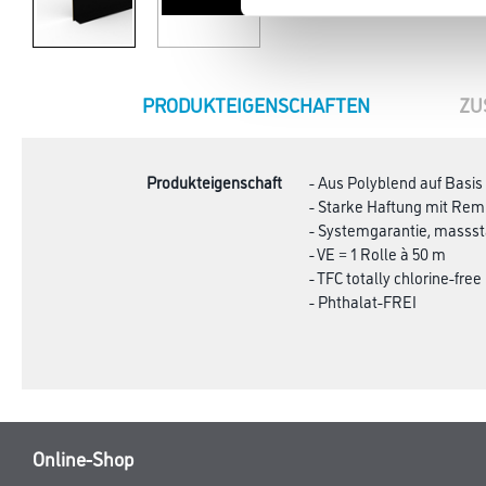
CURRENT
PRODUKTEIGENSCHAFTEN
ZU
TAB:
Produkteigenschaft
- Aus Polyblend auf Basi
- Starke Haftung mit Re
- Systemgarantie, masssta
- VE = 1 Rolle à 50 m
- TFC totally chlorine-free
- Phthalat-FREI
Online-Shop