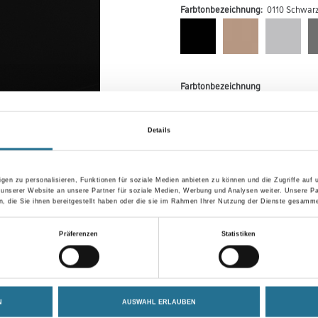
Farbtonbezeichnung:
0110 Schwar
Farbtonbezeichnung
Details
Breite in centimeter
gen zu personalisieren, Funktionen für soziale Medien anbieten zu können und die Zugriffe auf
 unserer Website an unsere Partner für soziale Medien, Werbung und Analysen weiter. Unsere Pa
 die Sie ihnen bereitgestellt haben oder die sie im Rahmen Ihrer Nutzung der Dienste gesamme
Umrechnungsfaktoren
Präferenzen
Statistiken
N
AUSWAHL ERLAUBEN