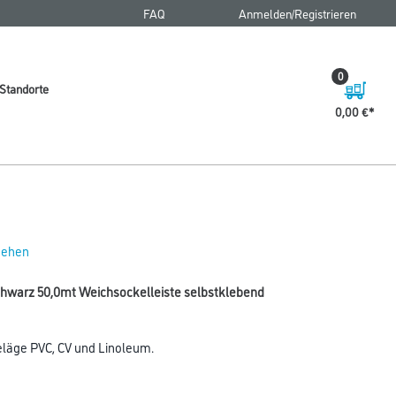
FAQ
Anmelden/Registrieren
0
Standorte
0,00 €
 sehen
hwarz 50,0mt Weichsockelleiste selbstklebend
eläge PVC, CV und Linoleum.