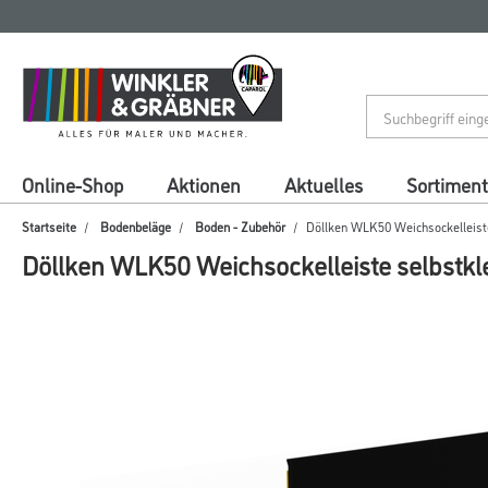
Zum
Zum
Inhalt
Navigationsmenü
springen
springen
Online-Shop
Aktionen
Aktuelles
Sortiment
Startseite
Bodenbeläge
Boden - Zubehör
Döllken WLK50 Weichsockelleist
Döllken WLK50 Weichsockelleiste selbstk