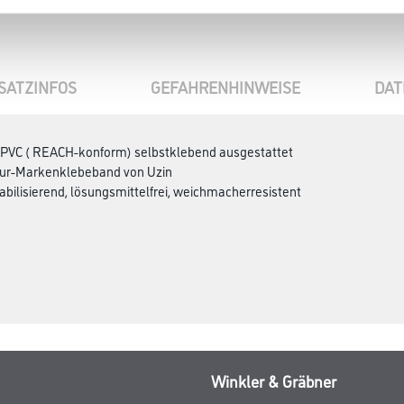
SATZINFOS
GEFAHRENHINWEISE
DAT
s PVC ( REACH-konform) selbstklebend ausgestattet
mur-Markenklebeband von Uzin
bilisierend, lösungsmittelfrei, weichmacherresistent
Winkler & Gräbner