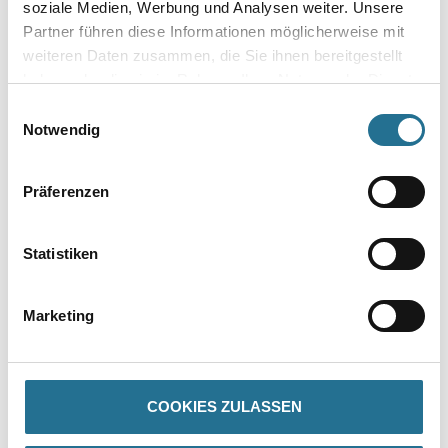
soziale Medien, Werbung und Analysen weiter. Unsere
Gebinde
Partner führen diese Informationen möglicherweise mit
weiteren Daten zusammen, die Sie ihnen bereitgestellt
haben oder die sie im Rahmen Ihrer Nutzung der Dienste
gesammelt haben.
Einwilligungsauswahl
Notwendig
Umrechnungsfaktoren
Präferenzen
Statistiken
Marketing
PRODUKTEIGENSCHAFTEN
COOKIES ZULASSEN
Produkteigenschaft
- Aus Polyblend auf Basis PVC ( REACH-konform) selbstklebend