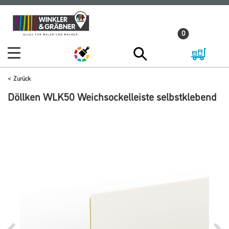
Zum
Zum
Inhalt
Navigationsmenü
0
springen
springen
Zurück
Döllken WLK50 Weichsockelleiste selbstklebend