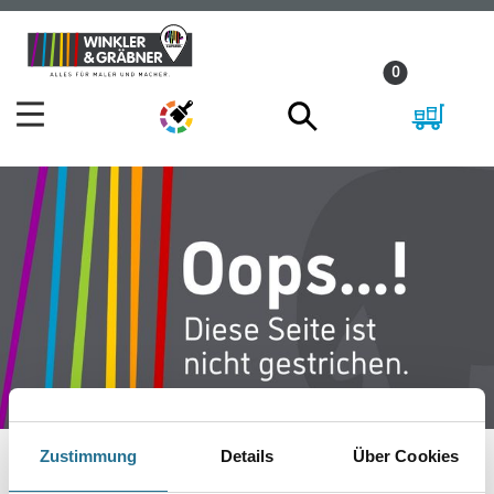
Zum
Zum
Inhalt
Navigationsmenü
0
springen
springen
Zustimmung
Details
Über Cookies