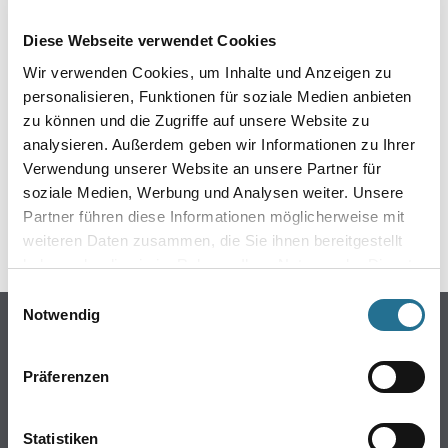
EIN KLEINER ZWISCHENFALL
Diese Webseite verwendet Cookies
IST AUFGETRETEN
Wir verwenden Cookies, um Inhalte und Anzeigen zu
personalisieren, Funktionen für soziale Medien anbieten
Keine Sorge, wir pinseln schon an der Lösung und
zu können und die Zugriffe auf unsere Website zu
werden das Problem so schnell wie möglich beheben.
analysieren. Außerdem geben wir Informationen zu Ihrer
Erkunden Sie in der Zwischenzeit unseren Online-Shop
und lassen Sie sich inspirieren.
Verwendung unserer Website an unsere Partner für
soziale Medien, Werbung und Analysen weiter. Unsere
ZURÜCK ZUM ONLINE-SHOP
Partner führen diese Informationen möglicherweise mit
weiteren Daten zusammen, die Sie ihnen bereitgestellt
haben oder die sie im Rahmen Ihrer Nutzung der Dienste
gesammelt haben.
Einwilligungsauswahl
Notwendig
Online-Shop
Farben
Präferenzen
WDV-Systeme
Trockenbau
Statistiken
Putze- und Spachtelmassen