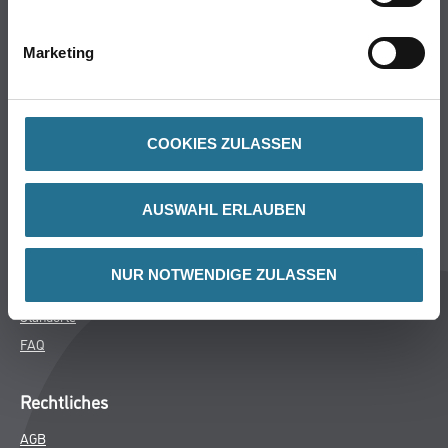
Bodenbeläge
Wand- & Deckenbeläge
Marketing
Werkzeuge & Maschinen
Verbrauchsmaterialien
COOKIES ZULASSEN
Winkler & Gräbner
Sortiment
AUSWAHL ERLAUBEN
Services
Karriere
NUR NOTWENDIGE ZULASSEN
Unternehmen
Standorte
FAQ
Rechtliches
AGB