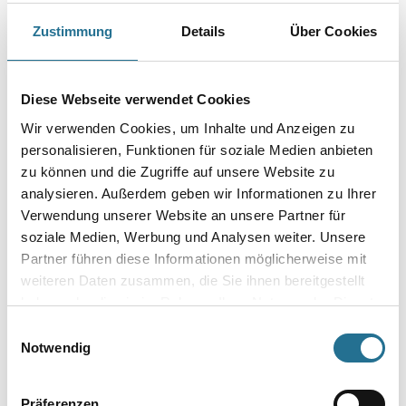
Breite in centimeter
Zustimmung
Details
Über Cookies
Gebinde
Diese Webseite verwendet Cookies
Wir verwenden Cookies, um Inhalte und Anzeigen zu
personalisieren, Funktionen für soziale Medien anbieten
zu können und die Zugriffe auf unsere Website zu
analysieren. Außerdem geben wir Informationen zu Ihrer
Umrechnungsfaktoren
Verwendung unserer Website an unsere Partner für
soziale Medien, Werbung und Analysen weiter. Unsere
Partner führen diese Informationen möglicherweise mit
weiteren Daten zusammen, die Sie ihnen bereitgestellt
haben oder die sie im Rahmen Ihrer Nutzung der Dienste
gesammelt haben.
Einwilligungsauswahl
Notwendig
Präferenzen