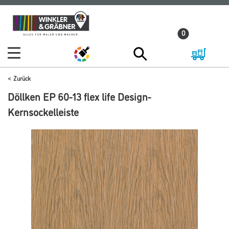
Zum
Zum
Inhalt
Navigationsmenü
0
springen
springen
Zurück
Döllken EP 60-13 flex life Design-
Kernsockelleiste