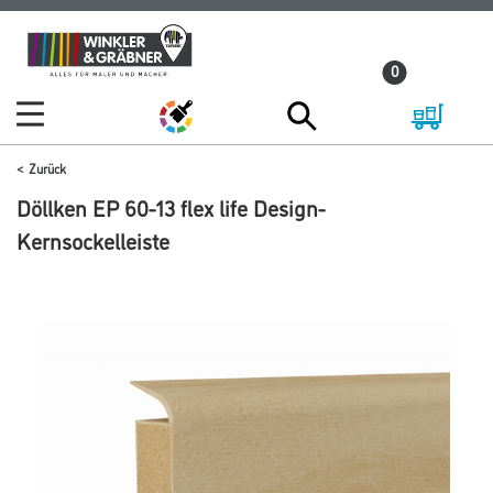
Zum
Zum
Inhalt
Navigationsmenü
0
springen
springen
Zurück
Döllken EP 60-13 flex life Design-
Kernsockelleiste