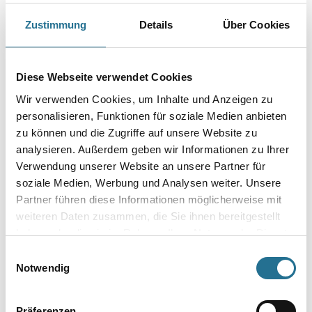
Breite in centimeter
Zustimmung
Details
Über Cookies
Gebinde
Diese Webseite verwendet Cookies
Wir verwenden Cookies, um Inhalte und Anzeigen zu
personalisieren, Funktionen für soziale Medien anbieten
zu können und die Zugriffe auf unsere Website zu
analysieren. Außerdem geben wir Informationen zu Ihrer
Umrechnungsfaktoren
Verwendung unserer Website an unsere Partner für
soziale Medien, Werbung und Analysen weiter. Unsere
Partner führen diese Informationen möglicherweise mit
weiteren Daten zusammen, die Sie ihnen bereitgestellt
haben oder die sie im Rahmen Ihrer Nutzung der Dienste
gesammelt haben.
Einwilligungsauswahl
Notwendig
PRODUKTEIGENSCHAFTEN
Präferenzen