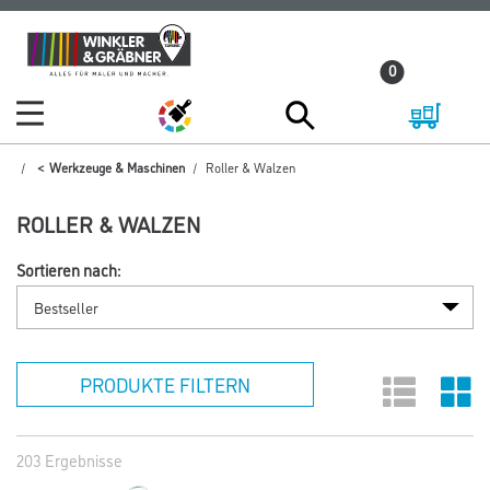
Zum
Zum
Inhalt
Navigationsmenü
0
springen
springen
Werkzeuge & Maschinen
Roller & Walzen
ROLLER & WALZEN
Sortieren nach:
PRODUKTE FILTERN
203 Ergebnisse