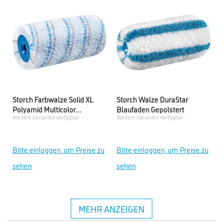
Storch Farbwalze Solid XL
Storch Walze DuraStar
Polyamid Multicolor
Blaufaden Gepolstert
Weitere Varianten verfügbar
Weitere Varianten verfügbar
Ungepolstert
Bitte einloggen, um Preise zu
Bitte einloggen, um Preise zu
sehen
sehen
MEHR ANZEIGEN