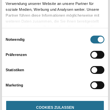
Gepolstert
Verwendung unserer Website an unsere Partner für
soziale Medien, Werbung und Analysen weiter. Unsere
Bitte einloggen, um Preise zu
Bitte einloggen, um Preise zu
Partner führen diese Informationen möglicherweise mit
sehen
sehen
weiteren Daten zusammen, die Sie ihnen bereitgestellt
haben oder die sie im Rahmen Ihrer Nutzung der Dienste
gesammelt haben.
Einwilligungsauswahl
Notwendig
Präferenzen
Statistiken
Storch Farb- und
M-Plus softTouch Maler-
Marketing
Beschichtungswalze Filt
Bügel
Weitere Varianten verfügbar
Weitere Varianten verfügbar
Polyester
COOKIES ZULASSEN
Bitte einloggen, um Preise zu
Bitte einloggen, um Preise zu