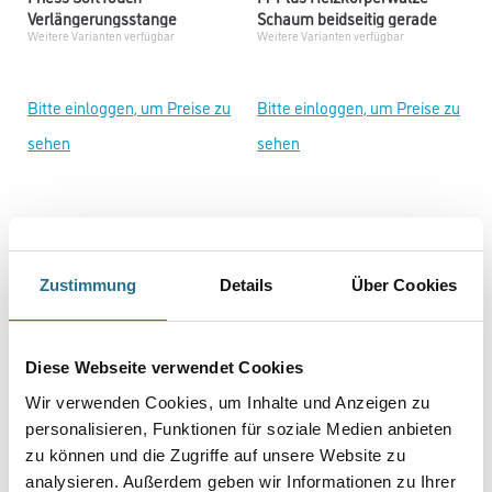
Verlängerungsstange
Schaum beidseitig gerade
Weitere Varianten verfügbar
Weitere Varianten verfügbar
Bitte einloggen, um Preise zu
Bitte einloggen, um Preise zu
sehen
sehen
Zustimmung
Details
Über Cookies
Diese Webseite verwendet Cookies
Wir verwenden Cookies, um Inhalte und Anzeigen zu
personalisieren, Funktionen für soziale Medien anbieten
Storch Farb- und
Storch Walze DuraStar
Beschichtungswalze
Blaufaden Endlso 12
zu können und die Zugriffe auf unsere Website zu
Weitere Varianten verfügbar
Weitere Varianten verfügbar
Polyamid21 Multicolor
analysieren. Außerdem geben wir Informationen zu Ihrer