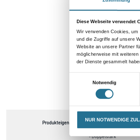
Diese Webseite verwendet 
Wir verwenden Cookies, um I
und die Zugriffe auf unsere 
Website an unsere Partner fü
möglicherweise mit weiteren
der Dienste gesammelt habe
Einwilligungsauswahl
Notwendig
CURRENT
PRODUKTEIGENSCHAFTEN
TAB:
NUR NOTWENDIGE ZU
Produkteigenschaft
- 100 % Polyamidgarn
- Lösemittelbeständig
- Doppelstark