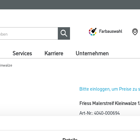
Farbauswahl
Services
Karriere
Unternehmen
einwalze
Bitte einloggen, um Preise zu
Friess Malerstreif Kleinwalze
Art-Nr.:
4040-000694
Einsetzbar für alle Anstreichm
und Profilen.
Details