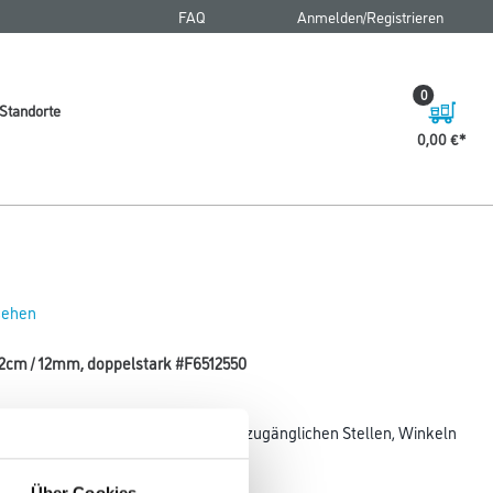
FAQ
Anmelden/Registrieren
0
Standorte
0,00 €
 sehen
 12cm / 12mm, doppelstark #F6512550
aterialien, insbesondere bei schwer zugänglichen Stellen, Winkeln
Über Cookies