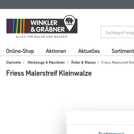
Zum
Zum
Inhalt
Navigationsmenü
springen
springen
Online-Shop
Aktionen
Aktuelles
Sortiment
Startseite
Werkzeuge & Maschinen
Roller & Walzen
Friess Malerstreif Kl
Friess Malerstreif Kleinwalze
Zustimmung