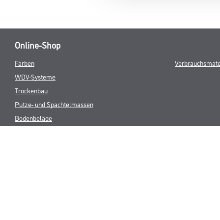
Online-Shop
Farben
Verbrauchsmate
WDV-Systeme
Trockenbau
Putze- und Spachtelmassen
Bodenbeläge
Wand- & Deckenbeläge
Werkzeuge & Maschinen