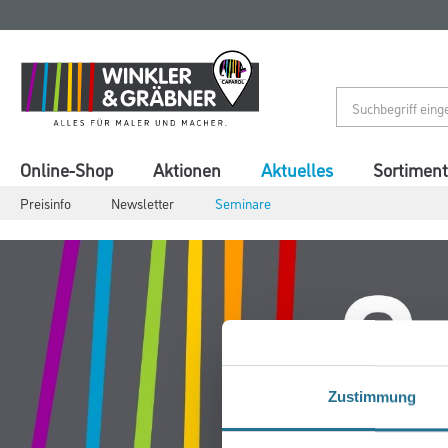
Zum
Zum
Inhalt
Navigationsmenü
springen
springen
Online-Shop
Aktionen
Aktuelles
Sortiment
Preisinfo
Newsletter
Seminare
Zustimmung