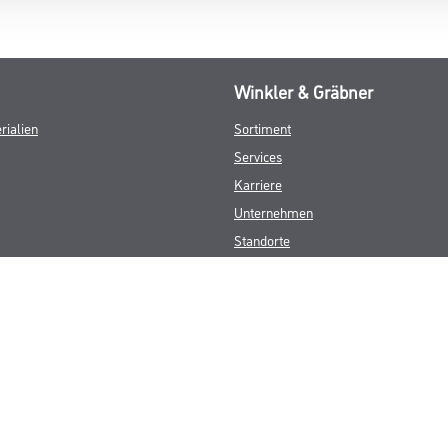
Winkler & Gräbner
rialien
Sortiment
Services
Karriere
Unternehmen
Standorte
FAQ