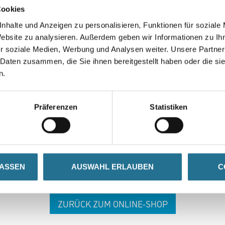
Cookies
nhalte und Anzeigen zu personalisieren, Funktionen für soziale
Website zu analysieren. Außerdem geben wir Informationen zu I
r soziale Medien, Werbung und Analysen weiter. Unsere Partner
 Daten zusammen, die Sie ihnen bereitgestellt haben oder die s
n.
 ZWISCHENFALL IST
Präferenzen
Statistiken
seln schon an der Lösung und werden das Problem so schnell
in der Zwischenzeit unseren Online-Shop und lassen Sie sic
LASSEN
AUSWAHL ERLAUBEN
C
ZURÜCK ZUM ONLINE-SHOP