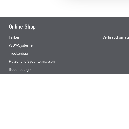
Online-Shop
Farben
Verbrauchsmate
WDV-Systeme
Trockenbau
Putze- und Spachtelmassen
Bodenbeläge
Wand- & Deckenbeläge
Werkzeuge & Maschinen