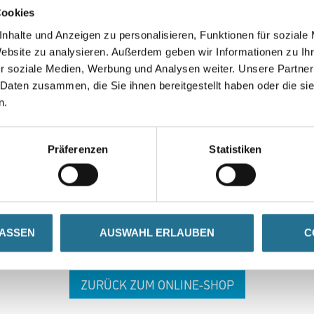
Cookies
nhalte und Anzeigen zu personalisieren, Funktionen für soziale
Website zu analysieren. Außerdem geben wir Informationen zu I
r soziale Medien, Werbung und Analysen weiter. Unsere Partner
 Daten zusammen, die Sie ihnen bereitgestellt haben oder die s
n.
 ZWISCHENFALL IST
Präferenzen
Statistiken
seln schon an der Lösung und werden das Problem so schnell
in der Zwischenzeit unseren Online-Shop und lassen Sie sic
LASSEN
AUSWAHL ERLAUBEN
C
ZURÜCK ZUM ONLINE-SHOP