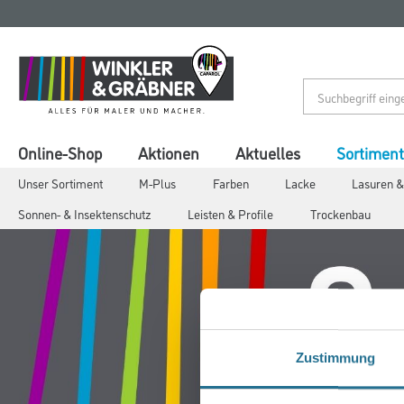
Zum
Zum
Inhalt
Navigationsmenü
springen
springen
Online-Shop
Aktionen
Aktuelles
Sortiment
Unser Sortiment
M-Plus
Farben
Lacke
Lasuren &
Sonnen- & Insektenschutz
Leisten & Profile
Trockenbau
Zustimmung