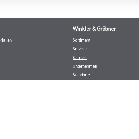
Winkler & Gräbner
rialien
Sortiment
Services
Karriere
Unternehmen
Standorte
FAQ