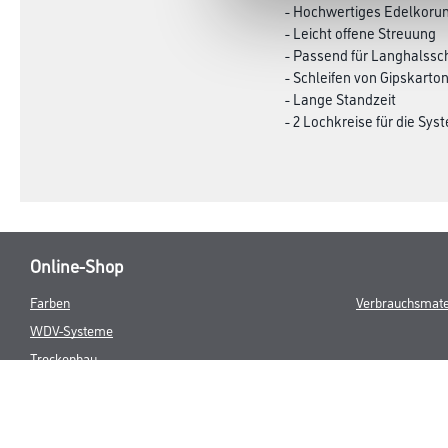
- Hochwertiges Edelkoru
- Leicht offene Streuung
- Passend für Langhalssch
- Schleifen von Gipskart
- Lange Standzeit
- 2 Lochkreise für die Sy
Online-Shop
Farben
Verbrauchsmate
WDV-Systeme
Trockenbau
Putze- und Spachtelmassen
Bodenbeläge
Wand- & Deckenbeläge