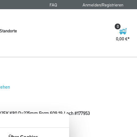
FAQ
Anmelden/Registrieren
0
Standorte
0,00 €
 sehen
 732EK K80 D=225mm Form 609 19-Loch #177953
Körnung
Über Cookies