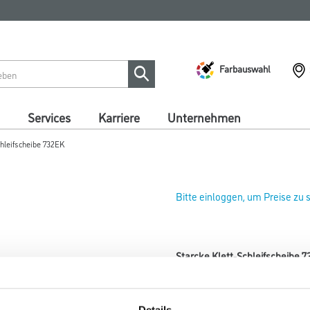
Farbauswahl
Services
Karriere
Unternehmen
chleifscheibe 732EK
Bitte einloggen, um Preise zu
Starcke Klett-Schleifscheibe
Art-Nr.:
4086-000107
Durchmesser in millimeter
Details