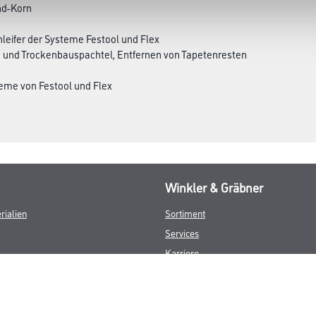
nd-Korn
leifer der Systeme Festool und Flex
on und Trockenbauspachtel, Entfernen von Tapetenresten
steme von Festool und Flex
Winkler & Gräbner
rialien
Sortiment
Services
Karriere
Unternehmen
Standorte
FAQ