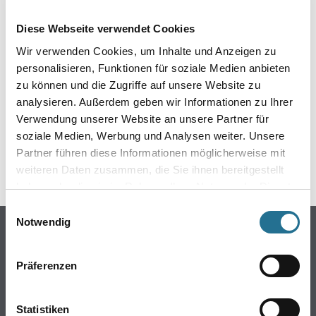
EIN KLEINER ZWISCHENFALL
Diese Webseite verwendet Cookies
IST AUFGETRETEN
Wir verwenden Cookies, um Inhalte und Anzeigen zu
personalisieren, Funktionen für soziale Medien anbieten
Keine Sorge, wir pinseln schon an der Lösung und
zu können und die Zugriffe auf unsere Website zu
werden das Problem so schnell wie möglich beheben.
analysieren. Außerdem geben wir Informationen zu Ihrer
Erkunden Sie in der Zwischenzeit unseren Online-Shop
und lassen Sie sich inspirieren.
Verwendung unserer Website an unsere Partner für
soziale Medien, Werbung und Analysen weiter. Unsere
ZURÜCK ZUM ONLINE-SHOP
Partner führen diese Informationen möglicherweise mit
weiteren Daten zusammen, die Sie ihnen bereitgestellt
haben oder die sie im Rahmen Ihrer Nutzung der Dienste
gesammelt haben.
Einwilligungsauswahl
Notwendig
Online-Shop
Farben
Präferenzen
WDV-Systeme
Trockenbau
Statistiken
Putze- und Spachtelmassen