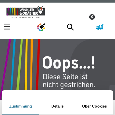
Zum
Zum
Inhalt
Navigationsmenü
0
springen
springen
Zustimmung
Details
Über Cookies