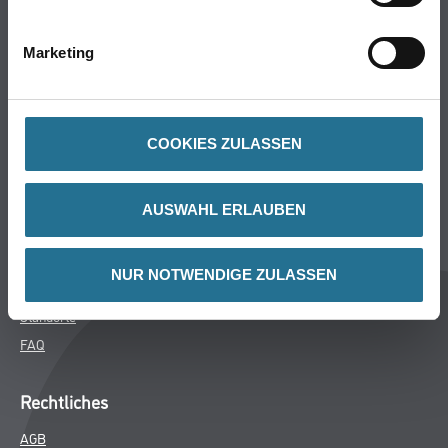
Bodenbeläge
Wand- & Deckenbeläge
Marketing
Werkzeuge & Maschinen
Verbrauchsmaterialien
COOKIES ZULASSEN
Winkler & Gräbner
Sortiment
AUSWAHL ERLAUBEN
Services
Karriere
NUR NOTWENDIGE ZULASSEN
Unternehmen
Standorte
FAQ
Rechtliches
AGB