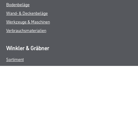
Bodenbeläge
Wand- & Deckenbeläge
Werkzeuge & Maschinen
Verbrauchsmaterialien
Winkler & Gräbner
Sortiment
Services
Karriere
Unternehmen
Standorte
FAQ
Rechtliches
AGB