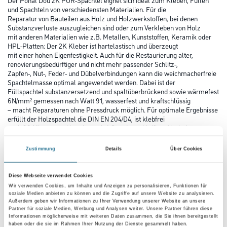
und Spachteln von verschiedensten Materialien. Für die
Reparatur von Bauteilen aus Holz und Holzwerkstoffen, bei denen
Substanzverluste auszugleichen sind oder zum Verkleben von Holz
mit anderen Materialien wie z.B. Metallen, Kunststoffen, Keramik oder
HPL-Platten: Der 2K Kleber ist hartelastisch und überzeugt
mit einer hohen Eigenfestigkeit. Auch für die Restaurierung alter,
renovierungsbedürftiger und nicht mehr passender Schlitz-,
Zapfen-, Nut-, Feder- und Dübelverbindungen kann die weichmacherfreie
Spachtelmasse optimal angewendet werden. Dabei ist der
Füllspachtel substanzersetzend und spaltüberbrückend sowie wärmefest
6N/mm² gemessen nach Watt 91, wasserfest und kraftschlüssig
– macht Reparaturen ohne Pressdruck möglich. Für optimale Ergebnisse
erfüllt der Holzspachtel die DIN EN 204/D4, ist klebfrei
nach 90 Minuten und bereits nach 4 Stunden schleifbar. Nach der
Aushärtung ist der 2 Komponenten Kleber spanend wie Holz
bearbeitbar und kann eingefärbt sowie überstrichen werden.
Zustimmung
Details
Über Cookies
Farbtonbezeichnung
Diese Webseite verwendet Cookies
Wir verwenden Cookies, um Inhalte und Anzeigen zu personalisieren, Funktionen für
soziale Medien anbieten zu können und die Zugriffe auf unsere Website zu analysieren.
Außerdem geben wir Informationen zu Ihrer Verwendung unserer Website an unsere
Gebinde
Partner für soziale Medien, Werbung und Analysen weiter. Unsere Partner führen diese
Informationen möglicherweise mit weiteren Daten zusammen, die Sie ihnen bereitgestellt
haben oder die sie im Rahmen Ihrer Nutzung der Dienste gesammelt haben.