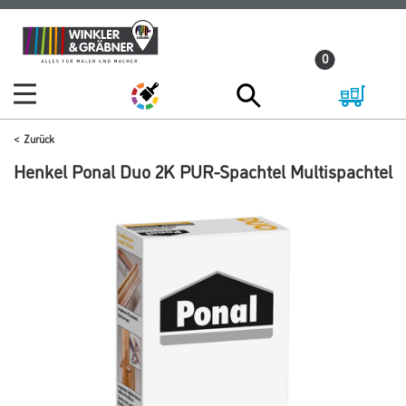
Zum
Zum
Inhalt
Navigationsmenü
0
springen
springen
Zurück
Henkel Ponal Duo 2K PUR-Spachtel Multispachtel