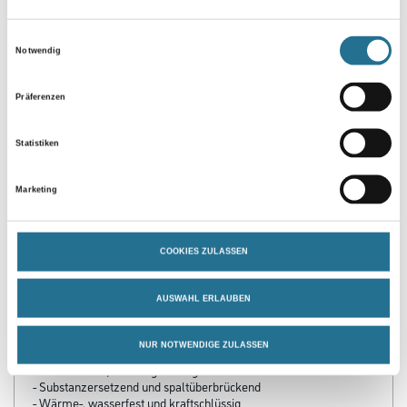
Einwilligungsauswahl
Notwendig
Umrechnungsfaktoren
Präferenzen
Statistiken
Marketing
COOKIES ZULASSEN
PRODUKTEIGENSCHAFTEN
AUSWAHL ERLAUBEN
Produkteigenschaft
NUR NOTWENDIGE ZULASSEN
- 2K PUR-Spachtel zum Kleben, Füllen und Spachteln geeignet
- Hartelastisch, hohe Eigenfestigkeit
- Substanzersetzend und spaltüberbrückend
- Wärme-, wasserfest und kraftschlüssig