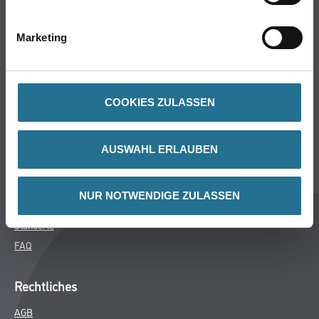
Bodenbeläge
Wand- & Deckenbeläge
Marketing
Werkzeuge & Maschinen
Verbrauchsmaterialien
COOKIES ZULASSEN
Winkler & Gräbner
Sortiment
AUSWAHL ERLAUBEN
Services
Karriere
NUR NOTWENDIGE ZULASSEN
Unternehmen
Standorte
FAQ
Rechtliches
AGB