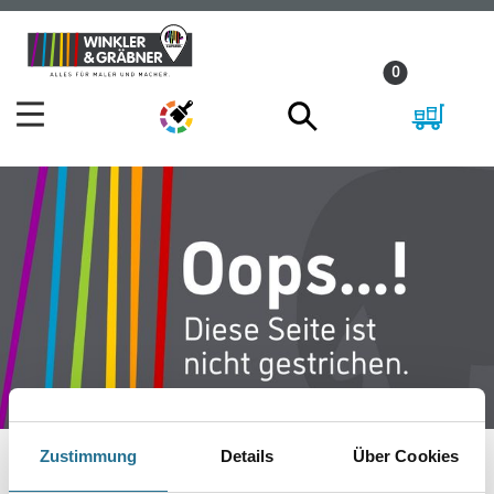
Zum
Zum
Inhalt
Navigationsmenü
0
springen
springen
Zustimmung
Details
Über Cookies