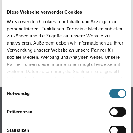
EIN KLEINER ZWISCHENFALL
Diese Webseite verwendet Cookies
IST AUFGETRETEN
Wir verwenden Cookies, um Inhalte und Anzeigen zu
personalisieren, Funktionen für soziale Medien anbieten
Keine Sorge, wir pinseln schon an der Lösung und
zu können und die Zugriffe auf unsere Website zu
werden das Problem so schnell wie möglich beheben.
analysieren. Außerdem geben wir Informationen zu Ihrer
Erkunden Sie in der Zwischenzeit unseren Online-Shop
und lassen Sie sich inspirieren.
Verwendung unserer Website an unsere Partner für
soziale Medien, Werbung und Analysen weiter. Unsere
ZURÜCK ZUM ONLINE-SHOP
Partner führen diese Informationen möglicherweise mit
weiteren Daten zusammen, die Sie ihnen bereitgestellt
haben oder die sie im Rahmen Ihrer Nutzung der Dienste
gesammelt haben.
Einwilligungsauswahl
Notwendig
Online-Shop
Farben
Präferenzen
WDV-Systeme
Trockenbau
Statistiken
Putze- und Spachtelmassen