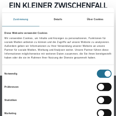
EIN KLEINER ZWISCHENFALL
IST AUFGETRETEN
Zustimmung
Details
Über Cookies
Keine Sorge, wir pinseln schon an der Lösung und
werden das Problem so schnell wie möglich beheben.
Diese Webseite verwendet Cookies
Erkunden Sie in der Zwischenzeit unseren Online-Shop
Wir verwenden Cookies, um Inhalte und Anzeigen zu personalisieren, Funktionen für
soziale Medien anbieten zu können und die Zugriffe auf unsere Website zu analysieren.
und lassen Sie sich inspirieren.
Außerdem geben wir Informationen zu Ihrer Verwendung unserer Website an unsere
Partner für soziale Medien, Werbung und Analysen weiter. Unsere Partner führen diese
ZURÜCK ZUM ONLINE-SHOP
Informationen möglicherweise mit weiteren Daten zusammen, die Sie ihnen bereitgestellt
haben oder die sie im Rahmen Ihrer Nutzung der Dienste gesammelt haben.
Einwilligungsauswahl
Notwendig
Online-Shop
Präferenzen
Farben
WDV-Systeme
Statistiken
Trockenbau
Marketing
Putze- und Spachtelmassen