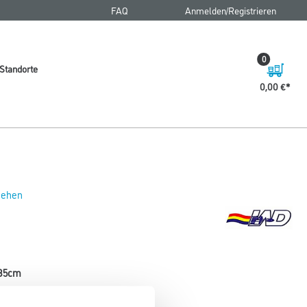
FAQ
Anmelden/Registrieren
0
Standorte
0,00 €
 sehen
x35cm