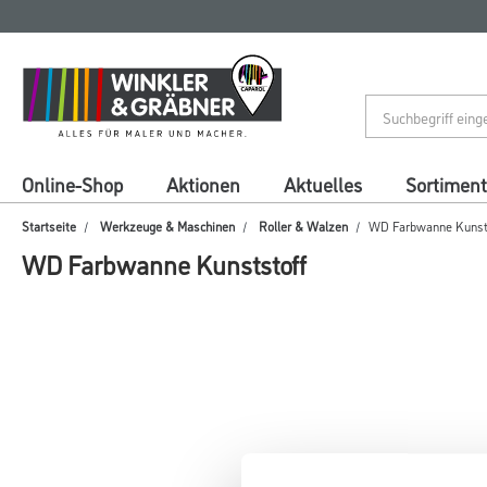
Zum
Zum
Inhalt
Navigationsmenü
springen
springen
Online-Shop
Aktionen
Aktuelles
Sortiment
Startseite
Werkzeuge & Maschinen
Roller & Walzen
WD Farbwanne Kunst
WD Farbwanne Kunststoff