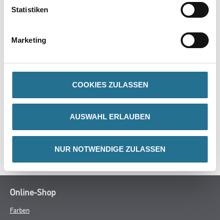
Statistiken
Produkteigenschaft
- 6mm Rundstahl
- Stangenverzinkt
Marketing
- Kunststoffgriff
COOKIES ZULASSEN
ZUSATZINFOS
AUSWAHL ERLAUBEN
GEFAHRENHINWEISE
SPEZIFIKATIONEN
NUR NOTWENDIGE ZULASSEN
Online-Shop
Farben