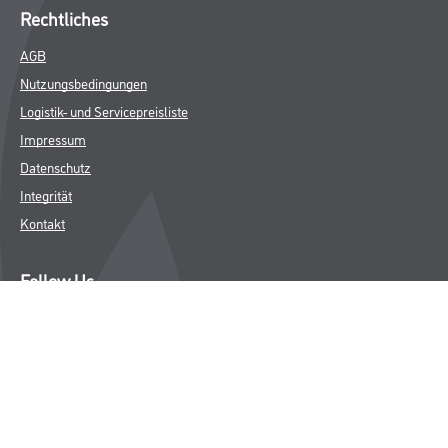
Rechtliches
AGB
Nutzungsbedingungen
Logistik- und Servicepreisliste
Impressum
Datenschutz
Integrität
Kontakt
Follow Us
© Copyright CMS Dienstleistungs-Gesellschaft
* NUR FÜR GEWERBLICHE KUNDEN. ALLE ANGEGEBENEN PREISE
SIND ZZGL. GESETZLICHER MWST.
**Punktestand wird innerhalb mehrerer Wochen aktualisiert.