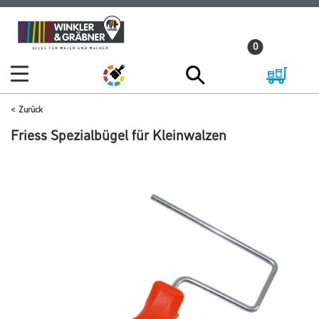
Zum
Zum
Inhalt
Navigationsmenü
0
springen
springen
Zurück
Friess Spezialbügel für Kleinwalzen