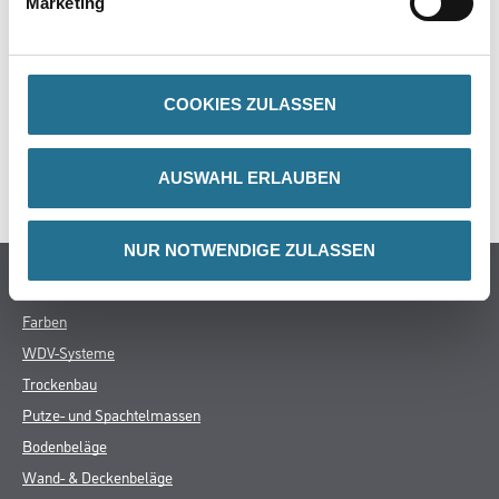
Marketing
- Walzenkern D=32mm
COOKIES ZULASSEN
ZUSATZINFOS
AUSWAHL ERLAUBEN
GEFAHRENHINWEISE
NUR NOTWENDIGE ZULASSEN
Online-Shop
Farben
WDV-Systeme
Trockenbau
Putze- und Spachtelmassen
Bodenbeläge
Wand- & Deckenbeläge