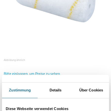
Abbildung ähnlich
Bitte einloggen, um Preise zu sehen
Zustimmung
Details
Über Cookies
Friess Kleinwalze Goldfaden 12cm / 12mm, doppelstark #F6512340
Art-Nr.:
4040-000693
Geeignet für leicht füllende, hoch deckende Dispersionsfarben auf glatten
Diese Webseite verwendet Cookies
Untergründen im Außen- und Innenbereich.