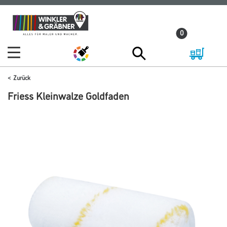
Zum
Zum
Inhalt
Navigationsmenü
0
springen
springen
Zurück
Friess Kleinwalze Goldfaden