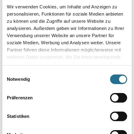
Wir verwenden Cookies, um Inhalte und Anzeigen zu
Breite in millimeter
personalisieren, Funktionen für soziale Medien anbieten
zu können und die Zugriffe auf unsere Website zu
analysieren. Außerdem geben wir Informationen zu Ihrer
Verwendung unserer Website an unsere Partner für
soziale Medien, Werbung und Analysen weiter. Unsere
Partner führen diese Informationen möglicherweise mit
weiteren Daten zusammen, die Sie ihnen bereitgestellt
haben oder die sie im Rahmen Ihrer Nutzung der Dienste
gesammelt haben.
Einwilligungsauswahl
Notwendig
PRODUKTEIGENSCHAFTEN
Präferenzen
Produkteigenschaft
Statistiken
- 100 % texturiertes Polyamid-Endlosgarn
- Lösemittelbeständig
- Doppelstark