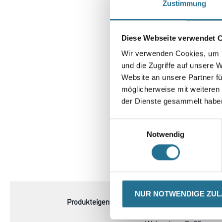
Zustimmung
Diese Webseite verwendet 
Wir verwenden Cookies, um I
und die Zugriffe auf unsere 
Website an unsere Partner fü
möglicherweise mit weiteren
der Dienste gesammelt habe
Einwilligungsauswahl
Notwendig
CURRENT
PRODUKTEIGENSCHAFTEN
TAB:
NUR NOTWENDIGE ZU
Produkteigenschaft
- Kanekaron-Garn pinselar
- Doppelstark