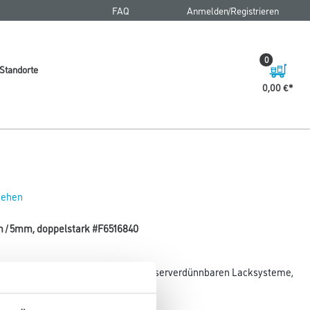
FAQ
Anmelden/Registrieren
0
Standorte
0,00 €
 sehen
cm / 5mm, doppelstark #F6516840
kaufnahme- und abgabe. Für alle wasserverdünnbaren Lacksysteme,