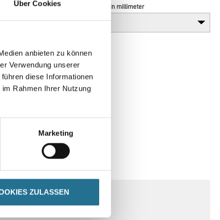
Über Cookies
Durchmesser in millimeter
 Medien anbieten zu können
hrer Verwendung unserer
 führen diese Informationen
ie im Rahmen Ihrer Nutzung
Marketing
SPEZIFIKATIONEN
OOKIES ZULASSEN