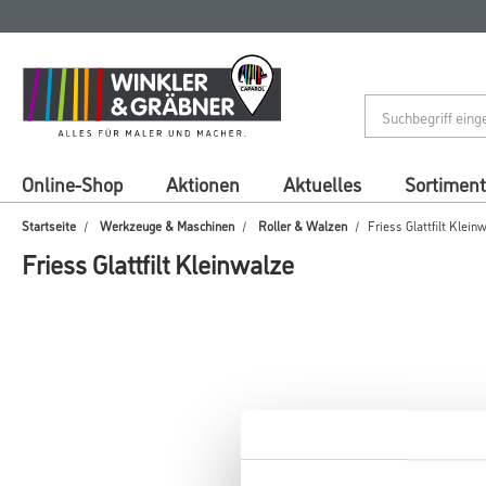
Zum
Zum
Inhalt
Navigationsmenü
springen
springen
Online-Shop
Aktionen
Aktuelles
Sortiment
Startseite
Werkzeuge & Maschinen
Roller & Walzen
Friess Glattfilt Klein
Friess Glattfilt Kleinwalze