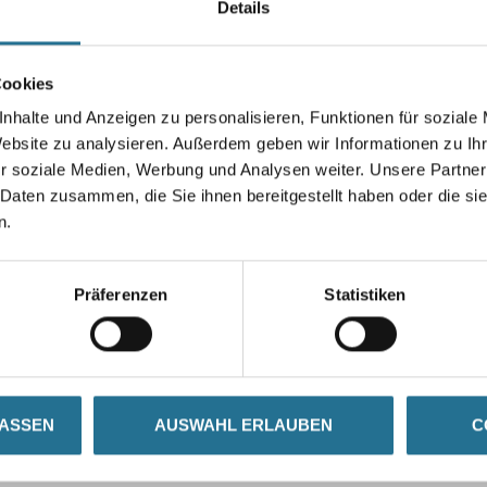
Details
Breite in millimeter
Cookies
nhalte und Anzeigen zu personalisieren, Funktionen für soziale
Umrechnungsfaktoren
Website zu analysieren. Außerdem geben wir Informationen zu I
r soziale Medien, Werbung und Analysen weiter. Unsere Partner
 Daten zusammen, die Sie ihnen bereitgestellt haben oder die s
n.
Präferenzen
Statistiken
ZUSATZINFOS
GEFAHRENHINWEISE
LASSEN
AUSWAHL ERLAUBEN
C
tig aufgesplittet