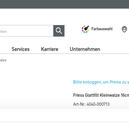
Farbauswahl
Services
Karriere
Unternehmen
walze
Bitte einloggen, um Preise zu
Friess Glattfilt Kleinwalze 16
Art-Nr.:
4040-000713
Hochverdichtet, für gute Lac
insbesondere Acryllacke.