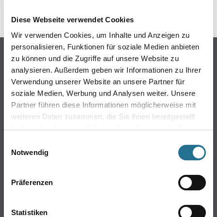
Diese Webseite verwendet Cookies
Wir verwenden Cookies, um Inhalte und Anzeigen zu
personalisieren, Funktionen für soziale Medien anbieten
Online-Shop
zu können und die Zugriffe auf unsere Website zu
Farben
analysieren. Außerdem geben wir Informationen zu Ihrer
Verwendung unserer Website an unsere Partner für
WDV-Systeme
soziale Medien, Werbung und Analysen weiter. Unsere
Trockenbau
Partner führen diese Informationen möglicherweise mit
Putze- und Spachtelmassen
weiteren Daten zusammen, die Sie ihnen bereitgestellt
Bodenbeläge
haben oder die sie im Rahmen Ihrer Nutzung der Dienste
Wand- & Deckenbeläge
gesammelt haben.
Einwilligungsauswahl
Werkzeuge & Maschinen
Notwendig
Verbrauchsmaterialien
Präferenzen
Winkler & Gräbner
Sortiment
Statistiken