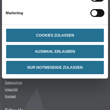
Services
Karriere
Marketing
Unternehmen
Standorte
FAQ
COOKIES ZULASSEN
Rechtliches
AUSWAHL ERLAUBEN
AGB
Nutzungsbedingungen
Logistik- und Servicepreisliste
NUR NOTWENDIGE ZULASSEN
Impressum
Datenschutz
Integrität
Kontakt
Follow Us