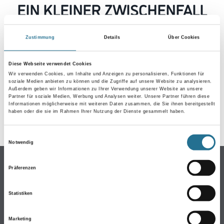
EIN KLEINER ZWISCHENFALL
IST AUFGETRETEN
Zustimmung
Details
Über Cookies
Keine Sorge, wir pinseln schon an der Lösung und
werden das Problem so schnell wie möglich beheben.
Diese Webseite verwendet Cookies
Erkunden Sie in der Zwischenzeit unseren Online-Shop
Wir verwenden Cookies, um Inhalte und Anzeigen zu personalisieren, Funktionen für
soziale Medien anbieten zu können und die Zugriffe auf unsere Website zu analysieren.
und lassen Sie sich inspirieren.
Außerdem geben wir Informationen zu Ihrer Verwendung unserer Website an unsere
Partner für soziale Medien, Werbung und Analysen weiter. Unsere Partner führen diese
ZURÜCK ZUM ONLINE-SHOP
Informationen möglicherweise mit weiteren Daten zusammen, die Sie ihnen bereitgestellt
haben oder die sie im Rahmen Ihrer Nutzung der Dienste gesammelt haben.
Einwilligungsauswahl
Notwendig
Online-Shop
Präferenzen
Farben
WDV-Systeme
Statistiken
Trockenbau
Marketing
Putze- und Spachtelmassen