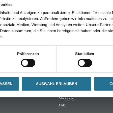
Cookies
in der Zwischenzeit unseren Online-Shop und lassen Sie sic
nhalte und Anzeigen zu personalisieren, Funktionen für soziale
Website zu analysieren. Außerdem geben wir Informationen zu I
r soziale Medien, Werbung und Analysen weiter. Unsere Partner
ZURÜCK ZUM ONLINE-SHOP
 Daten zusammen, die Sie ihnen bereitgestellt haben oder die s
n.
Präferenzen
Statistiken
Winkler & Gräbner
rialien
Sortiment
Services
Karriere
LASSEN
AUSWAHL ERLAUBEN
C
Unternehmen
Standorte
FAQ