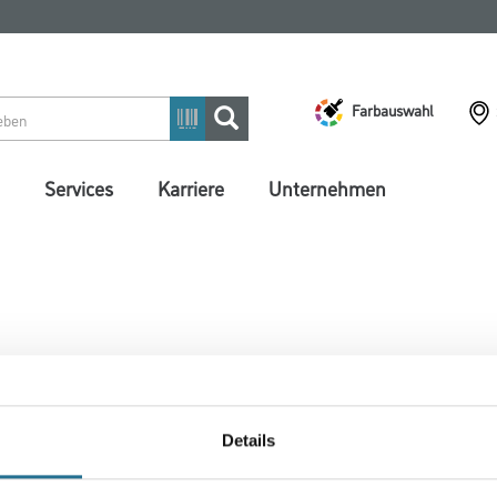
Farbauswahl
Services
Karriere
Unternehmen
 ZWISCHENFALL IST
Details
seln schon an der Lösung und werden das Problem so schnell