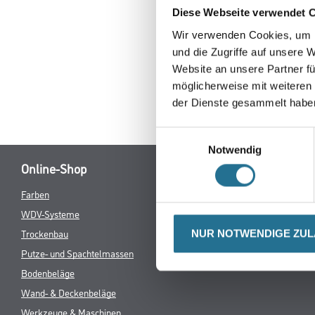
Diese Webseite verwendet 
Erkunden Sie 
Wir verwenden Cookies, um I
und die Zugriffe auf unsere 
Website an unsere Partner fü
möglicherweise mit weiteren
der Dienste gesammelt habe
Einwilligungsauswahl
Notwendig
Online-Shop
Farben
Verbrauchsmate
WDV-Systeme
Trockenbau
NUR NOTWENDIGE ZU
Putze- und Spachtelmassen
Bodenbeläge
Wand- & Deckenbeläge
Werkzeuge & Maschinen