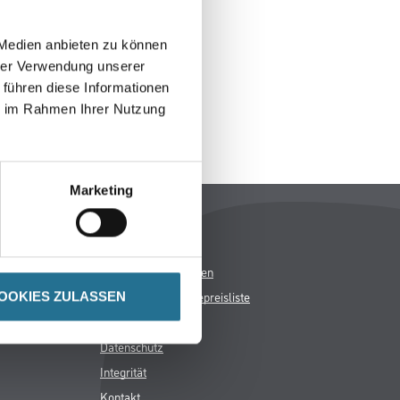
h inspirieren.
 Medien anbieten zu können
hrer Verwendung unserer
 führen diese Informationen
ie im Rahmen Ihrer Nutzung
Marketing
Rechtliches
AGB
Nutzungsbedingungen
Logistik- und Servicepreisliste
OOKIES ZULASSEN
Impressum
Datenschutz
Integrität
Kontakt