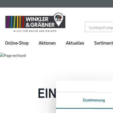
Zum
Zum
Inhalt
Navigationsmenü
springen
springen
Online-Shop
Aktionen
Aktuelles
Sortiment
EIN KLEINER
Zustimmung
Keine Sorge, wir pin