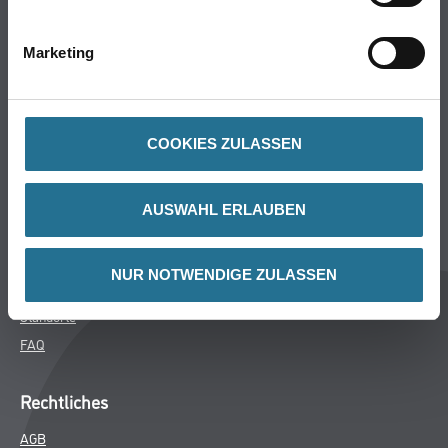
Bodenbeläge
Wand- & Deckenbeläge
Marketing
Werkzeuge & Maschinen
Verbrauchsmaterialien
COOKIES ZULASSEN
Winkler & Gräbner
Sortiment
AUSWAHL ERLAUBEN
Services
Karriere
NUR NOTWENDIGE ZULASSEN
Unternehmen
Standorte
FAQ
Rechtliches
AGB