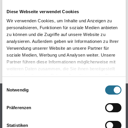
EIN KLEINER ZWISCHENFALL
Diese Webseite verwendet Cookies
IST AUFGETRETEN
Wir verwenden Cookies, um Inhalte und Anzeigen zu
personalisieren, Funktionen für soziale Medien anbieten
Keine Sorge, wir pinseln schon an der Lösung und
zu können und die Zugriffe auf unsere Website zu
werden das Problem so schnell wie möglich beheben.
analysieren. Außerdem geben wir Informationen zu Ihrer
Erkunden Sie in der Zwischenzeit unseren Online-Shop
und lassen Sie sich inspirieren.
Verwendung unserer Website an unsere Partner für
soziale Medien, Werbung und Analysen weiter. Unsere
ZURÜCK ZUM ONLINE-SHOP
Partner führen diese Informationen möglicherweise mit
weiteren Daten zusammen, die Sie ihnen bereitgestellt
haben oder die sie im Rahmen Ihrer Nutzung der Dienste
gesammelt haben.
Einwilligungsauswahl
Notwendig
Online-Shop
Farben
Präferenzen
WDV-Systeme
Trockenbau
Statistiken
Putze- und Spachtelmassen