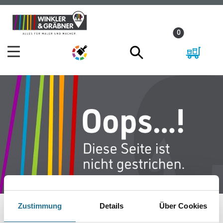
Zum
Zum
Inhalt
Navigationsmenü
0
springen
springen
Zustimmung
Details
Über Cookies