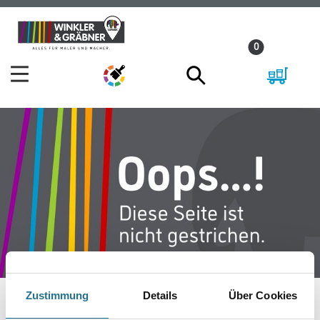
Zum
Zum
Inhalt
Navigationsmenü
0
springen
springen
Zustimmung
Details
Über Cookies