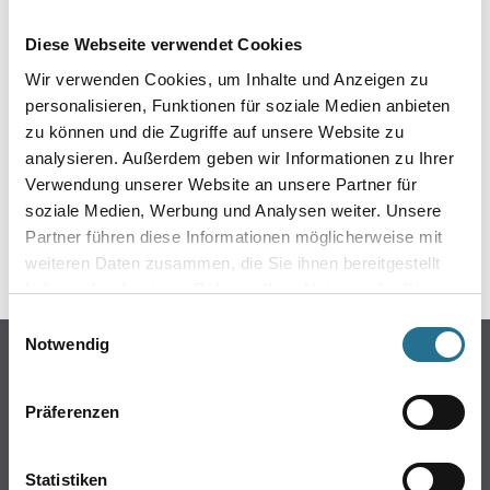
EIN KLEINER ZWISCHENFALL
Diese Webseite verwendet Cookies
IST AUFGETRETEN
Wir verwenden Cookies, um Inhalte und Anzeigen zu
personalisieren, Funktionen für soziale Medien anbieten
Keine Sorge, wir pinseln schon an der Lösung und
zu können und die Zugriffe auf unsere Website zu
werden das Problem so schnell wie möglich beheben.
analysieren. Außerdem geben wir Informationen zu Ihrer
Erkunden Sie in der Zwischenzeit unseren Online-Shop
und lassen Sie sich inspirieren.
Verwendung unserer Website an unsere Partner für
soziale Medien, Werbung und Analysen weiter. Unsere
ZURÜCK ZUM ONLINE-SHOP
Partner führen diese Informationen möglicherweise mit
weiteren Daten zusammen, die Sie ihnen bereitgestellt
haben oder die sie im Rahmen Ihrer Nutzung der Dienste
gesammelt haben.
Einwilligungsauswahl
Notwendig
Online-Shop
Farben
Präferenzen
WDV-Systeme
Trockenbau
Statistiken
Putze- und Spachtelmassen