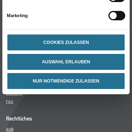
Bodenbeläge
Wand- & Deckenbeläge
Marketing
Werkzeuge & Maschinen
Verbrauchsmaterialien
COOKIES ZULASSEN
Winkler & Gräbner
Sortiment
AUSWAHL ERLAUBEN
Services
Karriere
NUR NOTWENDIGE ZULASSEN
Unternehmen
Standorte
FAQ
Rechtliches
AGB