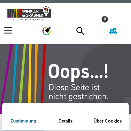
Zum
Zum
Inhalt
Navigationsmenü
0
springen
springen
Zustimmung
Details
Über Cookies