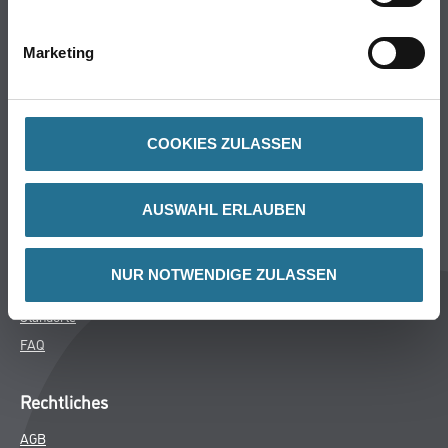
Bodenbeläge
Wand- & Deckenbeläge
Marketing
Werkzeuge & Maschinen
Verbrauchsmaterialien
COOKIES ZULASSEN
Winkler & Gräbner
Sortiment
AUSWAHL ERLAUBEN
Services
Karriere
NUR NOTWENDIGE ZULASSEN
Unternehmen
Standorte
FAQ
Rechtliches
AGB