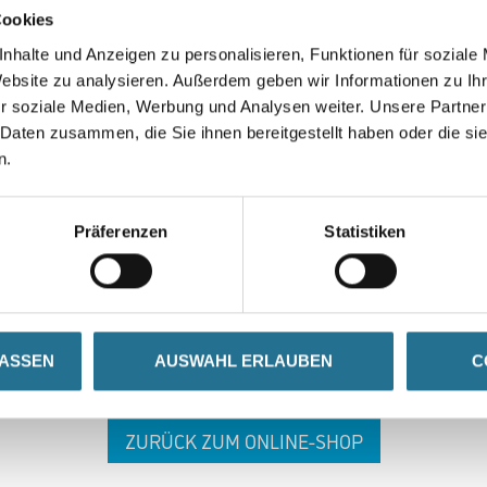
Cookies
nhalte und Anzeigen zu personalisieren, Funktionen für soziale
Website zu analysieren. Außerdem geben wir Informationen zu I
r soziale Medien, Werbung und Analysen weiter. Unsere Partner
 Daten zusammen, die Sie ihnen bereitgestellt haben oder die s
n.
 ZWISCHENFALL IST
Präferenzen
Statistiken
seln schon an der Lösung und werden das Problem so schnell
in der Zwischenzeit unseren Online-Shop und lassen Sie sic
LASSEN
AUSWAHL ERLAUBEN
C
ZURÜCK ZUM ONLINE-SHOP