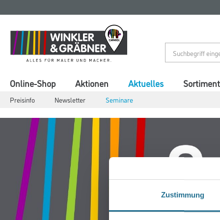
Zum
Zum
Inhalt
Navigationsmenü
springen
springen
Online-Shop
Aktionen
Aktuelles
Sortiment
Preisinfo
Newsletter
Seminare
Zustimmung