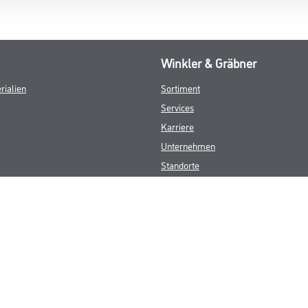
Winkler & Gräbner
rialien
Sortiment
Services
Karriere
Unternehmen
Standorte
FAQ