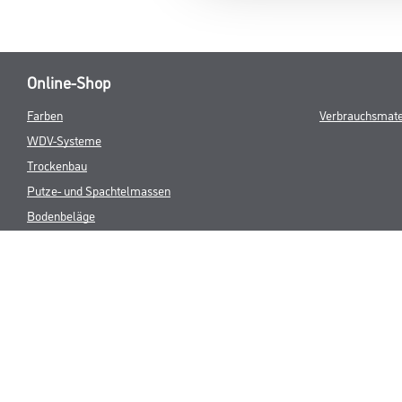
Online-Shop
Farben
Verbrauchsmate
WDV-Systeme
Trockenbau
Putze- und Spachtelmassen
Bodenbeläge
Wand- & Deckenbeläge
Werkzeuge & Maschinen