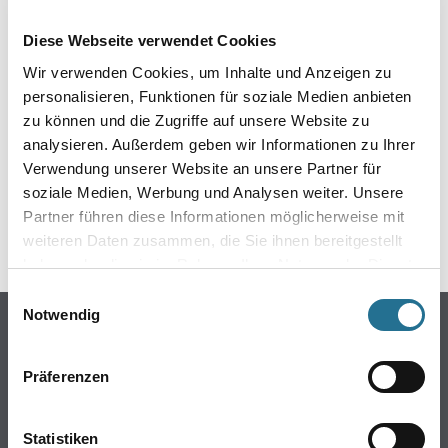
EIN KLEINER ZWISCHENFALL
Diese Webseite verwendet Cookies
IST AUFGETRETEN
Wir verwenden Cookies, um Inhalte und Anzeigen zu
personalisieren, Funktionen für soziale Medien anbieten
Keine Sorge, wir pinseln schon an der Lösung und
zu können und die Zugriffe auf unsere Website zu
werden das Problem so schnell wie möglich beheben.
analysieren. Außerdem geben wir Informationen zu Ihrer
Erkunden Sie in der Zwischenzeit unseren Online-Shop
und lassen Sie sich inspirieren.
Verwendung unserer Website an unsere Partner für
soziale Medien, Werbung und Analysen weiter. Unsere
ZURÜCK ZUM ONLINE-SHOP
Partner führen diese Informationen möglicherweise mit
weiteren Daten zusammen, die Sie ihnen bereitgestellt
haben oder die sie im Rahmen Ihrer Nutzung der Dienste
gesammelt haben.
Einwilligungsauswahl
Notwendig
Online-Shop
Farben
Präferenzen
WDV-Systeme
Trockenbau
Statistiken
Putze- und Spachtelmassen