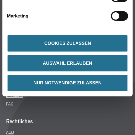
Bodenbeläge
Wand- & Deckenbeläge
Marketing
Werkzeuge & Maschinen
Verbrauchsmaterialien
COOKIES ZULASSEN
Winkler & Gräbner
Sortiment
AUSWAHL ERLAUBEN
Services
Karriere
NUR NOTWENDIGE ZULASSEN
Unternehmen
Standorte
FAQ
Rechtliches
AGB