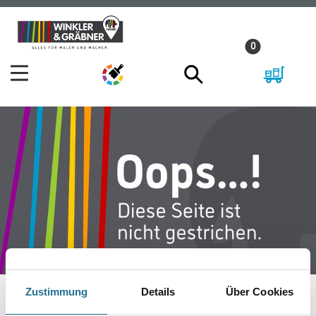
Zum
Zum
Inhalt
Navigationsmenü
0
springen
springen
Zustimmung
Details
Über Cookies