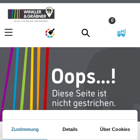
Zum
Zum
Inhalt
Navigationsmenü
0
springen
springen
Zustimmung
Details
Über Cookies