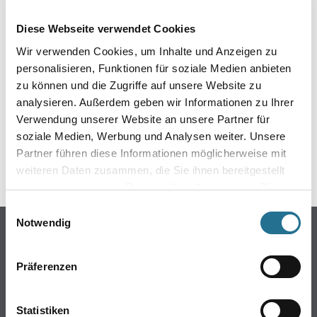
EIN KLEINER ZWISCHENFALL
Diese Webseite verwendet Cookies
IST AUFGETRETEN
Wir verwenden Cookies, um Inhalte und Anzeigen zu
personalisieren, Funktionen für soziale Medien anbieten
Keine Sorge, wir pinseln schon an der Lösung und
zu können und die Zugriffe auf unsere Website zu
werden das Problem so schnell wie möglich beheben.
analysieren. Außerdem geben wir Informationen zu Ihrer
Erkunden Sie in der Zwischenzeit unseren Online-Shop
und lassen Sie sich inspirieren.
Verwendung unserer Website an unsere Partner für
soziale Medien, Werbung und Analysen weiter. Unsere
ZURÜCK ZUM ONLINE-SHOP
Partner führen diese Informationen möglicherweise mit
weiteren Daten zusammen, die Sie ihnen bereitgestellt
haben oder die sie im Rahmen Ihrer Nutzung der Dienste
gesammelt haben.
Einwilligungsauswahl
Notwendig
Online-Shop
Farben
Präferenzen
WDV-Systeme
Trockenbau
Statistiken
Putze- und Spachtelmassen