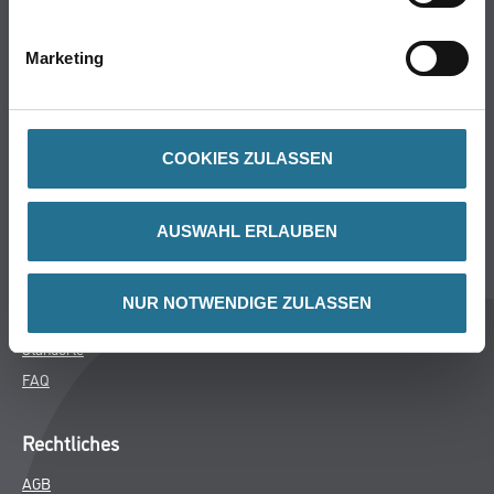
Bodenbeläge
Wand- & Deckenbeläge
Marketing
Werkzeuge & Maschinen
Verbrauchsmaterialien
COOKIES ZULASSEN
Winkler & Gräbner
Sortiment
AUSWAHL ERLAUBEN
Services
Karriere
NUR NOTWENDIGE ZULASSEN
Unternehmen
Standorte
FAQ
Rechtliches
AGB