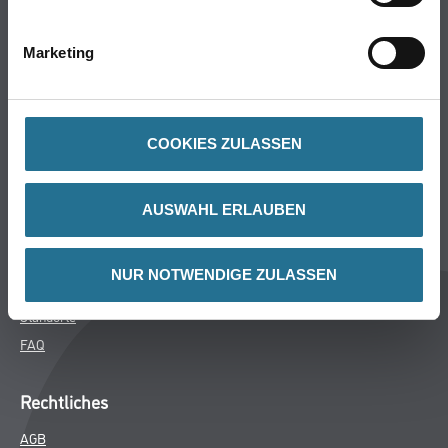
Bodenbeläge
Wand- & Deckenbeläge
Marketing
Werkzeuge & Maschinen
Verbrauchsmaterialien
COOKIES ZULASSEN
Winkler & Gräbner
Sortiment
AUSWAHL ERLAUBEN
Services
Karriere
NUR NOTWENDIGE ZULASSEN
Unternehmen
Standorte
FAQ
Rechtliches
AGB