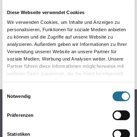
EIN KLEINER ZWISCHENFALL
Diese Webseite verwendet Cookies
IST AUFGETRETEN
Wir verwenden Cookies, um Inhalte und Anzeigen zu
personalisieren, Funktionen für soziale Medien anbieten
Keine Sorge, wir pinseln schon an der Lösung und
zu können und die Zugriffe auf unsere Website zu
werden das Problem so schnell wie möglich beheben.
analysieren. Außerdem geben wir Informationen zu Ihrer
Erkunden Sie in der Zwischenzeit unseren Online-Shop
und lassen Sie sich inspirieren.
Verwendung unserer Website an unsere Partner für
soziale Medien, Werbung und Analysen weiter. Unsere
ZURÜCK ZUM ONLINE-SHOP
Partner führen diese Informationen möglicherweise mit
weiteren Daten zusammen, die Sie ihnen bereitgestellt
haben oder die sie im Rahmen Ihrer Nutzung der Dienste
gesammelt haben.
Einwilligungsauswahl
Notwendig
Online-Shop
Farben
Präferenzen
WDV-Systeme
Trockenbau
Statistiken
Putze- und Spachtelmassen