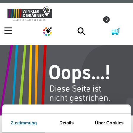
Zum
Zum
Inhalt
Navigationsmenü
0
springen
springen
Zustimmung
Details
Über Cookies