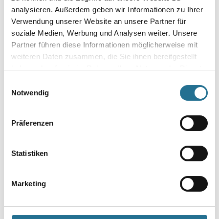
Andrückschwamm Zubehör
für Sanitär- und bodenfugen
analysieren. Außerdem geben wir Informationen zu Ihrer
Verwendung unserer Website an unsere Partner für
soziale Medien, Werbung und Analysen weiter. Unsere
Partner führen diese Informationen möglicherweise mit
Bitte einloggen, um Preise zu
Bitte einloggen, um Preise zu
weiteren Daten zusammen, die Sie ihnen bereitgestellt
sehen
sehen
haben oder die sie im Rahmen Ihrer Nutzung der Dienste
gesammelt haben.
Einwilligungsauswahl
Notwendig
Präferenzen
Statistiken
Marketing
Marburg Martech EMV Plus3-
Marburg Art Luminaire Funk-
System
Fernbedienung Kleister und
Tapezierzubehör