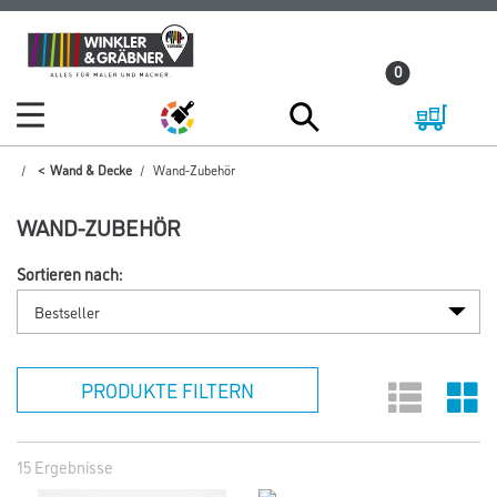
Zum
Zum
Inhalt
Navigationsmenü
0
springen
springen
Wand & Decke
Wand-Zubehör
WAND-ZUBEHÖR
Sortieren nach:
PRODUKTE FILTERN
15 Ergebnisse