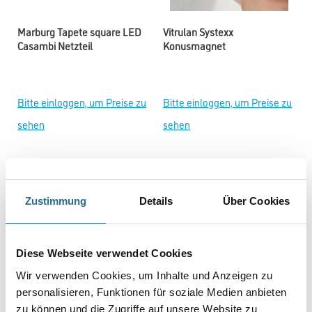
Marburg Tapete square LED
Vitrulan Systexx
Casambi Netzteil
Konusmagnet
Bitte einloggen, um Preise zu
Bitte einloggen, um Preise zu
sehen
sehen
Zustimmung
Details
Über Cookies
Diese Webseite verwendet Cookies
Wir verwenden Cookies, um Inhalte und Anzeigen zu
personalisieren, Funktionen für soziale Medien anbieten
Vitrulan Systexx
Otto Chemie Fugenfux 4er Set
zu können und die Zugriffe auf unsere Website zu