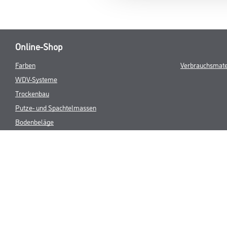
Online-Shop
Farben
Verbrauchsmate
WDV-Systeme
Trockenbau
Putze- und Spachtelmassen
Bodenbeläge
Wand- & Deckenbeläge
Werkzeuge & Maschinen