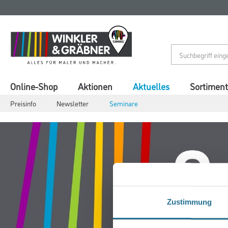
Zum
Zum
Inhalt
Navigationsmenü
springen
springen
Online-Shop
Aktionen
Aktuelles
Sortiment
Preisinfo
Newsletter
Seminare
Zustimmung