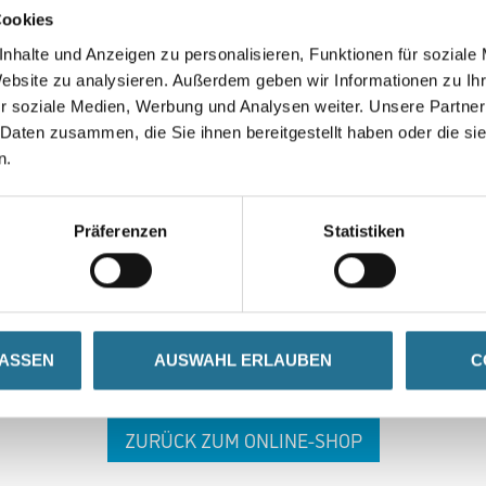
Cookies
nhalte und Anzeigen zu personalisieren, Funktionen für soziale
Website zu analysieren. Außerdem geben wir Informationen zu I
r soziale Medien, Werbung und Analysen weiter. Unsere Partner
 Daten zusammen, die Sie ihnen bereitgestellt haben oder die s
n.
 ZWISCHENFALL IST
Präferenzen
Statistiken
seln schon an der Lösung und werden das Problem so schnell
in der Zwischenzeit unseren Online-Shop und lassen Sie sic
LASSEN
AUSWAHL ERLAUBEN
C
ZURÜCK ZUM ONLINE-SHOP