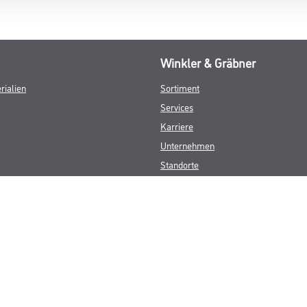
Winkler & Gräbner
rialien
Sortiment
Services
Karriere
Unternehmen
Standorte
FAQ