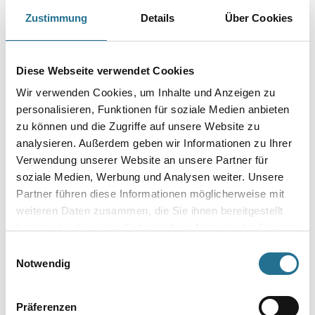
Hervorragendes Reinigungs- und Verdünnungsmittel, zum Verdünnen von
Zustimmung
Details
Über Cookies
Kunstharz- und Öllacken, zum Reinigen von Holz- und
Linoleumböden geeignet.
Gebinde
Diese Webseite verwendet Cookies
Wir verwenden Cookies, um Inhalte und Anzeigen zu
personalisieren, Funktionen für soziale Medien anbieten
zu können und die Zugriffe auf unsere Website zu
analysieren. Außerdem geben wir Informationen zu Ihrer
Umrechnungsfaktoren
Verwendung unserer Website an unsere Partner für
soziale Medien, Werbung und Analysen weiter. Unsere
Partner führen diese Informationen möglicherweise mit
weiteren Daten zusammen, die Sie ihnen bereitgestellt
haben oder die sie im Rahmen Ihrer Nutzung der Dienste
gesammelt haben.
Einwilligungsauswahl
Notwendig
Präferenzen
PRODUKTEIGENSCHAFTEN