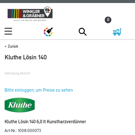
Zum
Zum
Inhalt
Navigationsmenü
0
springen
springen
Zurück
Kluthe Lösin 140
Abbildung ähnlich
Bitte einloggen, um Preise zu sehen
Kluthe Lösin 140 6,0 lt Kunstharzverdünner
Art-Nr.:
1008-000073