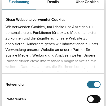
Zustimmung
Details
Über Cookies
Produkteigenschaft
- Langsamflüchtig
Verarbeitungstemp./Luftfeuchte
Diese Webseite verwendet Cookies
Material-, Umluft- und Untergrundtemperatur mindestens 5°C.
Wir verwenden Cookies, um Inhalte und Anzeigen zu
Nicht bei extrem hoher Luftfeuchtigkeit (Nebelnässe), Regen oder
bei
personalisieren, Funktionen für soziale Medien anbieten
direkter Sonneneinstrahlung verarbeiten. Vorsicht bei Gefahr von
zu können und die Zugriffe auf unsere Website zu
Nachtfrost.
analysieren. Außerdem geben wir Informationen zu Ihrer
Verwendung unserer Website an unsere Partner für
Gefahr
soziale Medien, Werbung und Analysen weiter. Unsere
Partner führen diese Informationen möglicherweise mit
weiteren Daten zusammen, die Sie ihnen bereitgestellt
haben oder die sie im Rahmen Ihrer Nutzung der Dienste
gesammelt haben.
Einwilligungsauswahl
ZUSATZINFOS
Notwendig
GEFAHRENHINWEISE
Präferenzen
DATENBLÄTTER