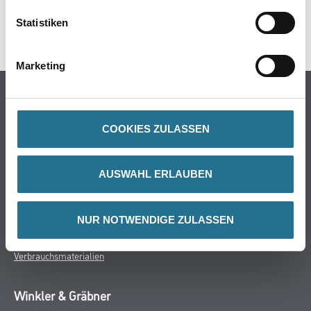
Statistiken
SPEZIFIKATIONEN
Marketing
Online-Shop
Farben
COOKIES ZULASSEN
WDV-Systeme
Trockenbau
AUSWAHL ERLAUBEN
Putze- und Spachtelmassen
Bodenbeläge
Wand- & Deckenbeläge
NUR NOTWENDIGE ZULASSEN
Werkzeuge & Maschinen
Verbrauchsmaterialien
Winkler & Gräbner