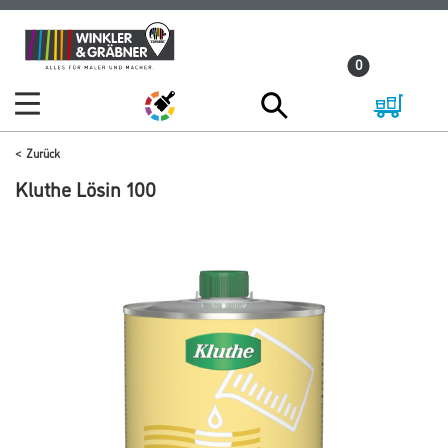
Zum
Zum
Inhalt
Navigationsmenü
0
springen
springen
Zurück
Kluthe Lösin 100