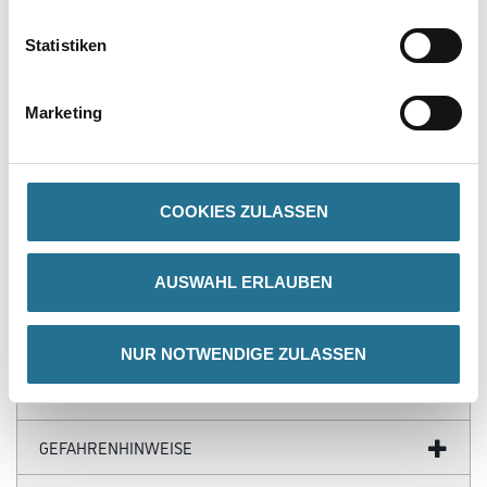
Produkteigenschaft
Statistiken
- Leichtentzündlich
Verarbeitungstemp./Luftfeuchte
Marketing
Material-, Umluft- und Untergrundtemperatur mindestens 5°C.
Nicht bei extrem hoher Luftfeuchtigkeit (Nebelnässe), Regen oder
bei
direkter Sonneneinstrahlung verarbeiten. Vorsicht bei Gefahr von
Nachtfrost.
COOKIES ZULASSEN
Gefahr
AUSWAHL ERLAUBEN
NUR NOTWENDIGE ZULASSEN
ZUSATZINFOS
GEFAHRENHINWEISE