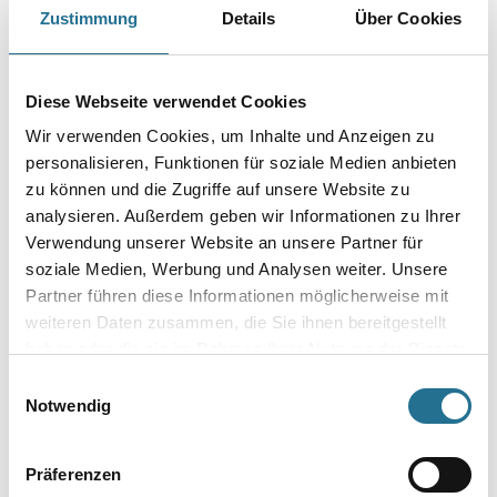
Mittelflüchtiger leichtentzündlicher Universalverdünner mit hoher
Zustimmung
Details
Über Cookies
Lösekraft.
Gebinde
Diese Webseite verwendet Cookies
Wir verwenden Cookies, um Inhalte und Anzeigen zu
personalisieren, Funktionen für soziale Medien anbieten
zu können und die Zugriffe auf unsere Website zu
analysieren. Außerdem geben wir Informationen zu Ihrer
Umrechnungsfaktoren
Verwendung unserer Website an unsere Partner für
soziale Medien, Werbung und Analysen weiter. Unsere
Partner führen diese Informationen möglicherweise mit
weiteren Daten zusammen, die Sie ihnen bereitgestellt
haben oder die sie im Rahmen Ihrer Nutzung der Dienste
gesammelt haben.
Einwilligungsauswahl
Notwendig
PRODUKTEIGENSCHAFTEN
Präferenzen