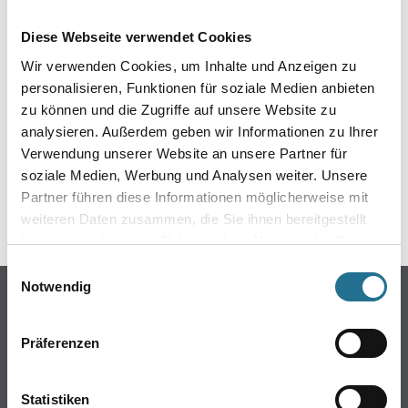
EIN KLEINER ZWISCHENFALL
Diese Webseite verwendet Cookies
IST AUFGETRETEN
Wir verwenden Cookies, um Inhalte und Anzeigen zu
personalisieren, Funktionen für soziale Medien anbieten
Keine Sorge, wir pinseln schon an der Lösung und
zu können und die Zugriffe auf unsere Website zu
werden das Problem so schnell wie möglich beheben.
analysieren. Außerdem geben wir Informationen zu Ihrer
Erkunden Sie in der Zwischenzeit unseren Online-Shop
und lassen Sie sich inspirieren.
Verwendung unserer Website an unsere Partner für
soziale Medien, Werbung und Analysen weiter. Unsere
ZURÜCK ZUM ONLINE-SHOP
Partner führen diese Informationen möglicherweise mit
weiteren Daten zusammen, die Sie ihnen bereitgestellt
haben oder die sie im Rahmen Ihrer Nutzung der Dienste
gesammelt haben.
Einwilligungsauswahl
Notwendig
Online-Shop
Farben
Präferenzen
WDV-Systeme
Trockenbau
Statistiken
Putze- und Spachtelmassen