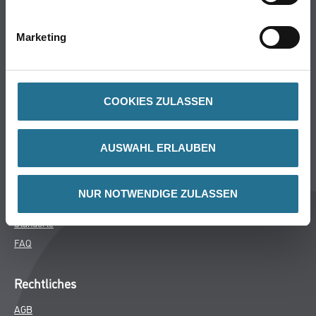
Bodenbeläge
Wand- & Deckenbeläge
Marketing
Werkzeuge & Maschinen
Verbrauchsmaterialien
COOKIES ZULASSEN
Winkler & Gräbner
Sortiment
AUSWAHL ERLAUBEN
Services
Karriere
NUR NOTWENDIGE ZULASSEN
Unternehmen
Standorte
FAQ
Rechtliches
AGB