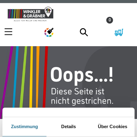
Zum
Zum
Inhalt
Navigationsmenü
0
springen
springen
Zustimmung
Details
Über Cookies