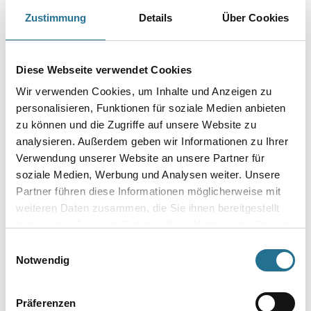
Reinigungs- und Entfettungsmittel von Teilen aller Art. Zur Verdünnung
Zustimmung
Details
Über Cookies
von Nitro-Kombi-Lacken. Eignet sich auch zum Kleben von
Acrylgläsern und vielen Kunststoffen.
Gebinde
Diese Webseite verwendet Cookies
Wir verwenden Cookies, um Inhalte und Anzeigen zu
personalisieren, Funktionen für soziale Medien anbieten
zu können und die Zugriffe auf unsere Website zu
analysieren. Außerdem geben wir Informationen zu Ihrer
Umrechnungsfaktoren
Verwendung unserer Website an unsere Partner für
soziale Medien, Werbung und Analysen weiter. Unsere
Partner führen diese Informationen möglicherweise mit
weiteren Daten zusammen, die Sie ihnen bereitgestellt
haben oder die sie im Rahmen Ihrer Nutzung der Dienste
gesammelt haben.
Einwilligungsauswahl
Notwendig
Präferenzen
PRODUKTEIGENSCHAFTEN