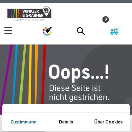
Zum
Zum
Inhalt
Navigationsmenü
0
springen
springen
Zustimmung
Details
Über Cookies