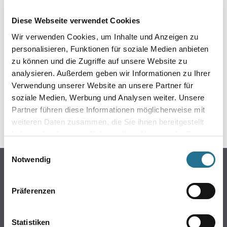
EIN KLEINER ZWISCHENFALL
Diese Webseite verwendet Cookies
IST AUFGETRETEN
Wir verwenden Cookies, um Inhalte und Anzeigen zu
personalisieren, Funktionen für soziale Medien anbieten
Keine Sorge, wir pinseln schon an der Lösung und
zu können und die Zugriffe auf unsere Website zu
werden das Problem so schnell wie möglich beheben.
analysieren. Außerdem geben wir Informationen zu Ihrer
Erkunden Sie in der Zwischenzeit unseren Online-Shop
und lassen Sie sich inspirieren.
Verwendung unserer Website an unsere Partner für
soziale Medien, Werbung und Analysen weiter. Unsere
ZURÜCK ZUM ONLINE-SHOP
Partner führen diese Informationen möglicherweise mit
weiteren Daten zusammen, die Sie ihnen bereitgestellt
haben oder die sie im Rahmen Ihrer Nutzung der Dienste
gesammelt haben.
Einwilligungsauswahl
Notwendig
Online-Shop
Farben
Präferenzen
WDV-Systeme
Trockenbau
Statistiken
Putze- und Spachtelmassen