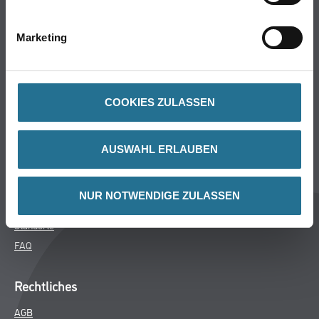
Bodenbeläge
Wand- & Deckenbeläge
Marketing
Werkzeuge & Maschinen
Verbrauchsmaterialien
COOKIES ZULASSEN
Winkler & Gräbner
Sortiment
AUSWAHL ERLAUBEN
Services
Karriere
NUR NOTWENDIGE ZULASSEN
Unternehmen
Standorte
FAQ
Rechtliches
AGB