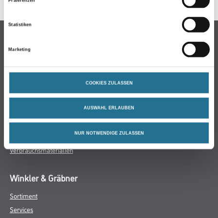
Präferenzen
Statistiken
Online-Shop
Marketing
Farben
WDV-Systeme
Trockenbau
COOKIES ZULASSEN
Putze- und Spachtelmassen
Bodenbeläge
AUSWAHL ERLAUBEN
Wand- & Deckenbeläge
NUR NOTWENDIGE ZULASSEN
Werkzeuge & Maschinen
Verbrauchsmaterialien
Winkler & Gräbner
Sortiment
Services