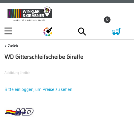
Zum
Zum
Inhalt
Navigationsmenü
0
springen
springen
Zurück
WD Gitterschleifscheibe Giraffe