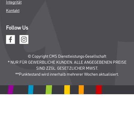
Winkler & Gräbner
Sortiment
Services
Karriere
Unternehmen
Standorte
FAQ
Rechtliches
AGB
Nutzungsbedingungen
Logistik- und Servicepreisliste
Impressum
Datenschutz