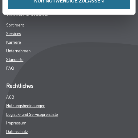
NUR NOTWENDIGE ZULASSEN
ZUSATZINFOS
GEFAHRENHINWEISE
SPEZIFIKATIONEN
Online-Shop
Farben
WDV-Systeme
Trockenbau
Putze- und Spachtelmassen
Bodenbeläge
Wand- & Deckenbeläge
Werkzeuge & Maschinen
Verbrauchsmaterialien