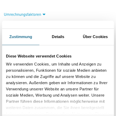
WD Gitterschleifscheibe Giraffe D=225mm K80 grob
Art-Nr.:
4086-011804
- Superpad G für Langhalsschleifer
Die Scheiben im Durchmesser 225 mm sind mit einem innovativen
Klettsystem ausgestattet. Sie sind universell auf jedem am Markt
erhältlichen Langhalsschleifer einsetzbar. Eine optimale Staubabführung
durch das Klettsystem ist gewährleistet. Die innovative,
Zustimmung
Details
Über Cookies
offene Trägerstruktur ermöglicht selbst das Reinigen stark verschmutzer
Oberflächen, bzw. das Schleifen weicher Spachtelmassen
mit hohem Staubanfall.
Diese Webseite verwendet Cookies
Länge in Millimeter
Wir verwenden Cookies, um Inhalte und Anzeigen zu
personalisieren, Funktionen für soziale Medien anbieten
zu können und die Zugriffe auf unsere Website zu
Durchmesser in millimeter
analysieren. Außerdem geben wir Informationen zu Ihrer
Verwendung unserer Website an unsere Partner für
soziale Medien, Werbung und Analysen weiter. Unsere
Körnung
Partner führen diese Informationen möglicherweise mit
weiteren Daten zusammen, die Sie ihnen bereitgestellt
haben oder die sie im Rahmen Ihrer Nutzung der Dienste