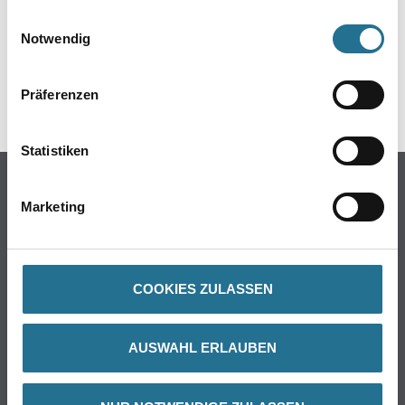
gesammelt haben.
Einwilligungsauswahl
Notwendig
Umrechnungsfaktoren
Präferenzen
Statistiken
Marketing
PRODUKTEIGENSCHAFTEN
COOKIES ZULASSEN
Produkteigenschaft
- Klett Einsatzbereich: Holz, Kunststoff, Lack, Farbe, Stein, Gummi
AUSWAHL ERLAUBEN