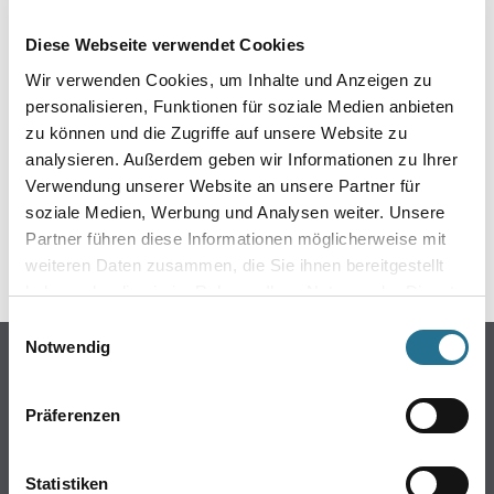
EIN KLEINER ZWISCHENFALL
Diese Webseite verwendet Cookies
IST AUFGETRETEN
Wir verwenden Cookies, um Inhalte und Anzeigen zu
personalisieren, Funktionen für soziale Medien anbieten
Keine Sorge, wir pinseln schon an der Lösung und
zu können und die Zugriffe auf unsere Website zu
werden das Problem so schnell wie möglich beheben.
analysieren. Außerdem geben wir Informationen zu Ihrer
Erkunden Sie in der Zwischenzeit unseren Online-Shop
und lassen Sie sich inspirieren.
Verwendung unserer Website an unsere Partner für
soziale Medien, Werbung und Analysen weiter. Unsere
ZURÜCK ZUM ONLINE-SHOP
Partner führen diese Informationen möglicherweise mit
weiteren Daten zusammen, die Sie ihnen bereitgestellt
haben oder die sie im Rahmen Ihrer Nutzung der Dienste
gesammelt haben.
Einwilligungsauswahl
Notwendig
Online-Shop
Farben
Präferenzen
WDV-Systeme
Trockenbau
Statistiken
Putze- und Spachtelmassen