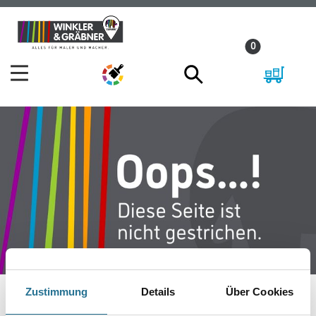
Zum
Zum
Inhalt
Navigationsmenü
0
springen
springen
Zustimmung
Details
Über Cookies