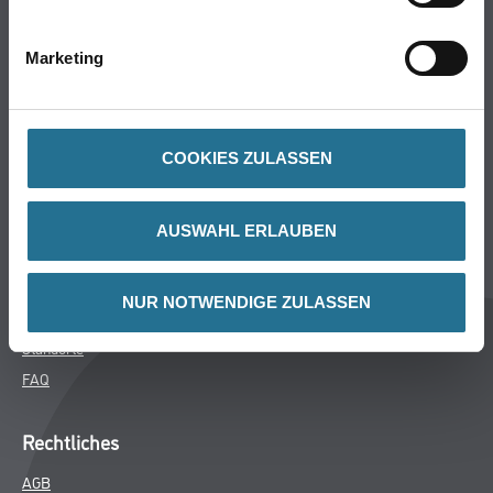
Bodenbeläge
Wand- & Deckenbeläge
Marketing
Werkzeuge & Maschinen
Verbrauchsmaterialien
COOKIES ZULASSEN
Winkler & Gräbner
Sortiment
AUSWAHL ERLAUBEN
Services
Karriere
NUR NOTWENDIGE ZULASSEN
Unternehmen
Standorte
FAQ
Rechtliches
AGB