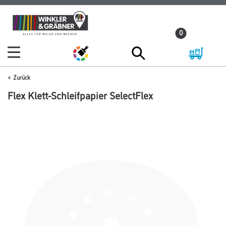
Zum
Zum
Inhalt
Navigationsmenü
0
springen
springen
Zurück
Flex Klett-Schleifpapier SelectFlex